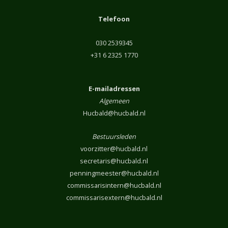
Telefoon
030 2539345
+31 6 2325 1770
E-mailadressen
Algemeen
Hucbald@hucbald.nl
Bestuursleden
voorzitter@hucbald.nl
secretaris@hucbald.nl
penningmeester@hucbald.nl
commissarisintern@hucbald.nl
commissarisextern@hucbald.nl