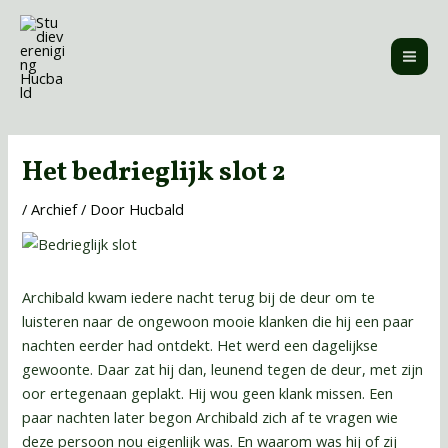
Ga
MAI
naar
ME
de
inhoud
Bericht
navigatie
Het bedrieglijk slot 2
/
Archief
/ Door
Hucbald
Archibald kwam iedere nacht terug bij de deur om te
luisteren naar de ongewoon mooie klanken die hij een paar
nachten eerder had ontdekt. Het werd een dagelijkse
gewoonte. Daar zat hij dan, leunend tegen de deur, met zijn
oor ertegenaan geplakt. Hij wou geen klank missen. Een
paar nachten later begon Archibald zich af te vragen wie
deze persoon nou eigenlijk was. En waarom was hij of zij