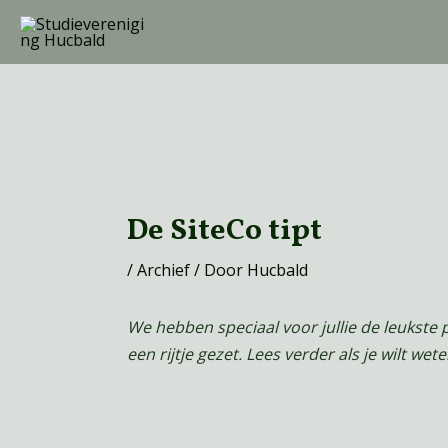
Ga
naar
de
inhoud
Bericht
navigatie
De SiteCo tipt
/
Archief
/ Door
Hucbald
We hebben speciaal voor jullie de leukste 
een rijtje gezet. Lees verder als je wilt wet