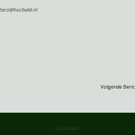
siteco@hucbald.nl
Volgende Beri
Contact