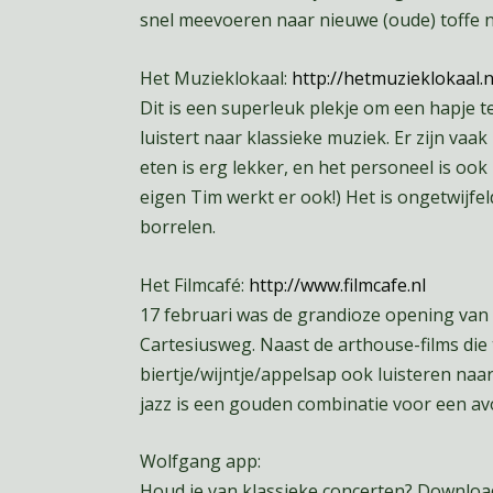
snel meevoeren naar nieuwe (oude) toffe num
Het Muzieklokaal:
http://hetmuzieklokaal.n
Dit is een superleuk plekje om een hapje te
luistert naar klassieke muziek. Er zijn vaa
eten is erg lekker, en het personeel is ook
eigen Tim werkt er ook!) Het is ongetwijf
borrelen.
Het Filmcafé:
http://www.filmcafe.nl
17 februari was de grandioze opening van 
Cartesiusweg. Naast de
arthouse-films die 
biertje/wijntje/appelsap ook luisteren naa
jazz is een gouden combinatie voor een avo
Wolfgang app:
Houd je van klassieke concerten? Downloa