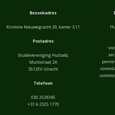
Bezoekadres
Hu
Kromme Nieuwegracht 20, kamer 3.11
Postadres
voo
sec
Studievereniging Hucbald,
penni
Muntstraat 2A
commiss
3512EV Utrecht
commiss
Telefoon
030 2539345
+31 6 2325 1770