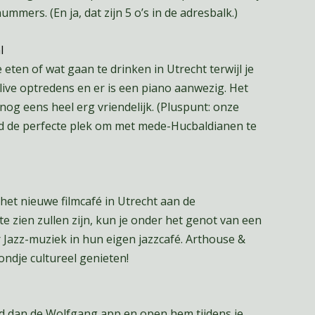
mers. (En ja, dat zijn 5 o’s in de adresbalk.)
l
 eten of wat gaan te drinken in Utrecht terwijl je
k live optredens en er is een piano aanwezig. Het
 nog eens heel erg vriendelijk. (Pluspunt: onze
eld de perfecte plek om met mede-Hucbaldianen te
het nieuwe filmcafé in Utrecht aan de
te zien zullen zijn, kun je onder het genot van een
r Jazz-muziek in hun eigen jazzcafé. Arthouse &
ndje cultureel genieten!
d dan de Wolfgang app en open hem tijdens je