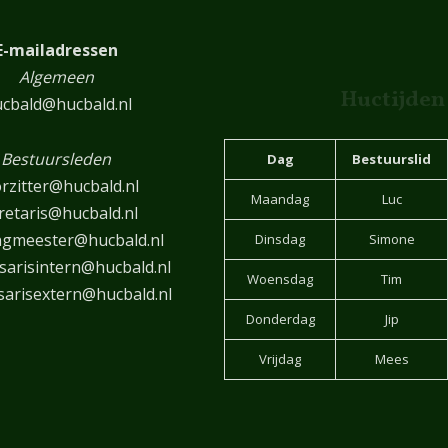
E-mailadressen
Algemeen
Huctijden
cbald@hucbald.nl
Bestuursleden
Dag
Bestuurslid
rzitter@hucbald.nl
Maandag
Luc
retaris@hucbald.nl
ngmeester@hucbald.nl
Dinsdag
Simone
arisintern@hucbald.nl
Woensdag
Tim
arisextern@hucbald.nl
Donderdag
Jip
Vrijdag
Mees