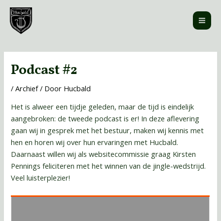
Ga
MAI
naar
ME
de
inhoud
Bericht
navigatie
Podcast #2
/
Archief
/ Door
Hucbald
Het is alweer een tijdje geleden, maar de tijd is eindelijk
aangebroken: de tweede podcast is er! In deze aflevering
gaan wij in gesprek met het bestuur, maken wij kennis met
hen en horen wij over hun ervaringen met Hucbald.
Daarnaast willen wij als websitecommissie graag Kirsten
Pennings feliciteren met het winnen van de jingle-wedstrijd.
Veel luisterplezier!