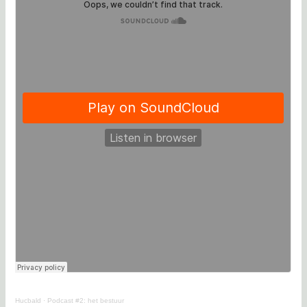
Hucbald
·
Podcast #2: het bestuur