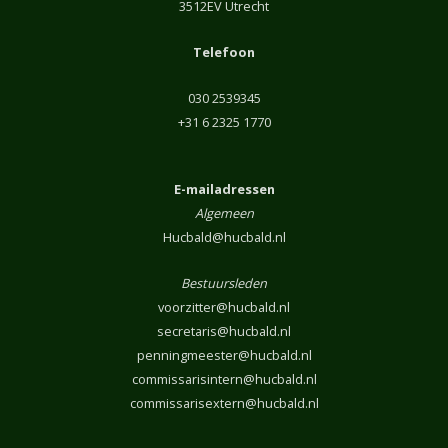
3512EV Utrecht
Telefoon
030 2539345
+31 6 2325 1770
E-mailadressen
Algemeen
Hucbald@hucbald.nl
Bestuursleden
voorzitter@hucbald.nl
secretaris@hucbald.nl
penningmeester@hucbald.nl
commissarisintern@hucbald.nl
commissarisextern@hucbald.nl