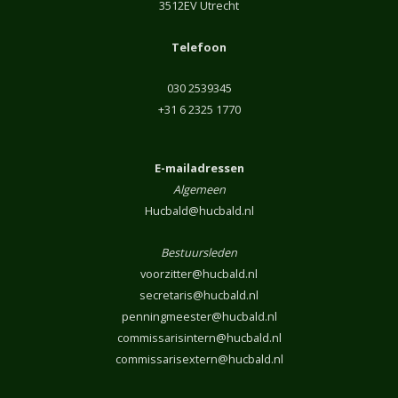
3512EV Utrecht
Telefoon
030 2539345
+31 6 2325 1770
E-mailadressen
Algemeen
Hucbald@hucbald.nl
Bestuursleden
voorzitter@hucbald.nl
secretaris@hucbald.nl
penningmeester@hucbald.nl
commissarisintern@hucbald.nl
commissarisextern@hucbald.nl