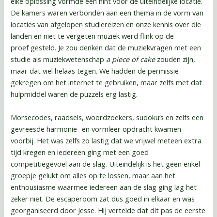
elke oplossing vormde een hint voor de uiteindelijke locatie.
De kamers waren verbonden aan een thema in de vorm van
locaties van afgelopen studiereizen en onze kennis over die
landen en niet te vergeten muziek werd flink op de
proef gesteld. Je zou denken dat de muziekvragen met een
studie als muziekwetenschap
a piece of cake
zouden zijn,
maar dat viel helaas tegen. We hadden de permissie
gekregen om het internet te gebruiken, maar zelfs met dat
hulpmiddel waren de puzzels erg lastig.
Morsecodes, raadsels, woordzoekers, sudoku’s en zelfs een
gevreesde harmonie- en vormleer opdracht kwamen
voorbij. Het was zelfs zo lastig dat we vrijwel meteen extra
tijd kregen en iedereen ging met een goed
competitiegevoel aan de slag. Uiteindelijk is het geen enkel
groepje gelukt om alles op te lossen, maar aan het
enthousiasme waarmee iedereen aan de slag ging lag het
zeker niet. De escaperoom zat dus goed in elkaar en was
georganiseerd door Jesse. Hij vertelde dat dit pas de eerste