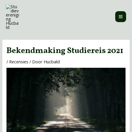
Ga
MAI
naar
ME
de
inhoud
Bericht
navigatie
Bekendmaking Studiereis 2021
/
Recensies
/ Door
Hucbald