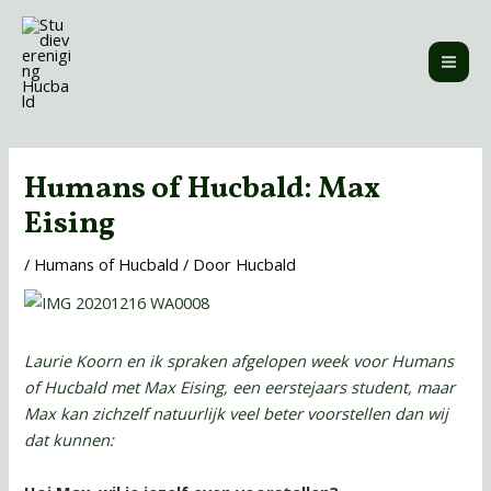
Ga
MAI
naar
ME
de
inhoud
Bericht
navigatie
Humans of Hucbald: Max
Eising
/
Humans of Hucbald
/ Door
Hucbald
Laurie Koorn en ik spraken afgelopen week voor Humans
of Hucbald met Max Eising, een eerstejaars student, maar
Max kan zichzelf natuurlijk veel beter voorstellen dan wij
dat kunnen: