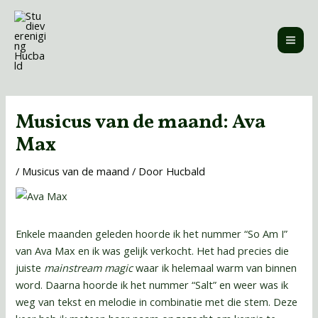
Ga
MAI
naar
ME
de
inhoud
Bericht
navigatie
Musicus van de maand: Ava
Max
/
Musicus van de maand
/ Door
Hucbald
Enkele maanden geleden hoorde ik het nummer “So Am I”
van Ava Max en ik was gelijk verkocht. Het had precies die
juiste
mainstream magic
waar ik helemaal warm van binnen
word. Daarna hoorde ik het nummer “Salt” en weer was ik
weg van tekst en melodie in combinatie met die stem. Deze