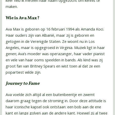
keer heb ik meteen haar naam opgezocht om kennis te
maken.
Wie is Ava Max?
Ava Max is geboren op 16 februari 1994 als Amanda Koci.
Haar ouders zijn van Albanië, maar zij is geboren en
getogen in de Verenigde Staten. Ze woont nu in Los
Angeles, maar is opgegroeid in Virginia. Muziek ligt in haar
genen; Ava’s moeder was operazanger, haar vader pianist
en vele van haar ooms speelden in bands. Als kind was zij
groot fan van Britney Spears en wist toen al dat ze een
popartiest wilde zijn.
Journey to Fame
Ava voelde zich altijd al een buitenbeentje en zwemt
daarom graag tegen de stroming in. Door deze attitude is
haar iconische kapsel ook ontstaan: een bob aan de ene
kant en lange golven aan de andere kant. Hoewel zij al twee