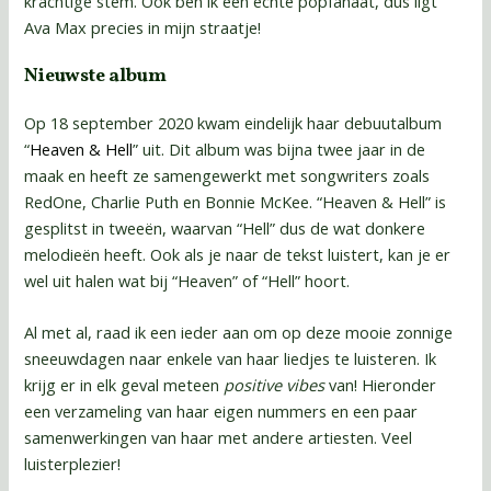
krachtige stem. Ook ben ik een echte popfanaat, dus ligt
Ava Max precies in mijn straatje!
Nieuwste album
Op 18 september 2020 kwam eindelijk haar debuutalbum
“
Heaven & Hell
” uit. Dit album was bijna twee jaar in de
maak en heeft ze samengewerkt met songwriters zoals
RedOne, Charlie Puth en Bonnie McKee. “Heaven & Hell” is
gesplitst in tweeën, waarvan “Hell” dus de wat donkere
melodieën heeft. Ook als je naar de tekst luistert, kan je er
wel uit halen wat bij “Heaven” of “Hell” hoort.
Al met al, raad ik een ieder aan om op deze mooie zonnige
sneeuwdagen naar enkele van haar liedjes te luisteren. Ik
krijg er in elk geval meteen
positive vibes
van! Hieronder
een verzameling van haar eigen nummers en een paar
samenwerkingen van haar met andere artiesten. Veel
luisterplezier!