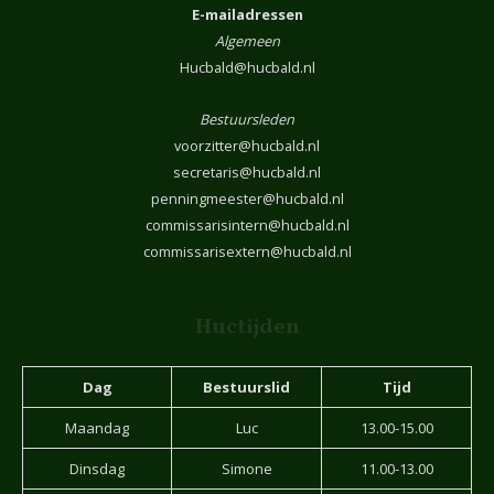
E-mailadressen
Algemeen
Hucbald@hucbald.nl
Bestuursleden
voorzitter@hucbald.nl
secretaris@hucbald.nl
penningmeester@hucbald.nl
commissarisintern@hucbald.nl
commissarisextern@hucbald.nl
Huctijden
Dag
Bestuurslid
Tijd
Maandag
Luc
13.00-15.00
Dinsdag
Simone
11.00-13.00