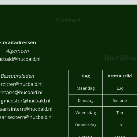
Contact
E-mailadressen
Algemeen
Huctijden
cbald@hucbald.nl
Bestuursleden
Dag
Bestuurslid
rzitter@hucbald.nl
Maandag
Luc
retaris@hucbald.nl
ngmeester@hucbald.nl
Dinsdag
Simone
arisintern@hucbald.nl
Woensdag
Tim
arisextern@hucbald.nl
Donderdag
Jip