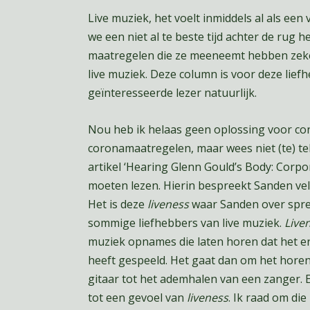
Live muziek, het voelt inmiddels al als ee
we een niet al te beste tijd achter de rug 
maatregelen die ze meeneemt hebben zeker
live muziek. Deze column is voor deze lie
geïnteresseerde lezer natuurlijk.
Nou heb ik helaas geen oplossing voor conc
coronamaatregelen, maar wees niet (te) tel
artikel ‘Hearing Glenn Gould’s Body: Corpo
moeten lezen. Hierin bespreekt Sanden ve
Het is deze
liveness
waar Sanden over spree
sommige liefhebbers van live muziek.
Live
muziek opnames die laten horen dat het er
heeft gespeeld. Het gaat dan om het horen
gitaar tot het ademhalen van een zanger. 
tot een gevoel van
liveness
. Ik raad om di