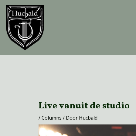
Ga
naar
de
inhoud
Bericht
navigatie
Live vanuit de studio
/
Columns
/ Door
Hucbald