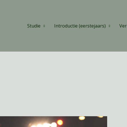
Studie
Introductie (eerstejaars)
Ver