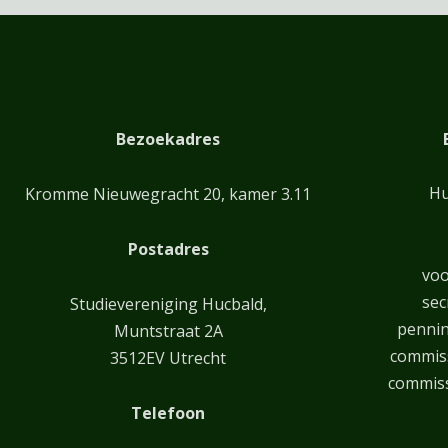
Bezoekadres
Hu
Kromme Nieuwegracht 20, kamer 3.11
Postadres
voo
sec
Studievereniging Hucbald,
penni
Muntstraat 2A
commiss
3512EV Utrecht
commiss
Telefoon