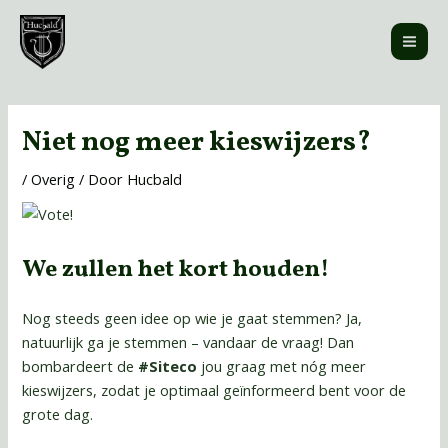
Ga
MAI
naar
ME
de
inhoud
Bericht
navigatie
Niet nog meer kieswijzers?
/
Overig
/ Door
Hucbald
We zullen het kort houden!
Nog steeds geen idee op wie je gaat stemmen? Ja,
natuurlijk ga je stemmen – vandaar de vraag! Dan
bombardeert de
#Siteco
jou graag met nóg meer
kieswijzers, zodat je optimaal geïnformeerd bent voor de
grote dag.