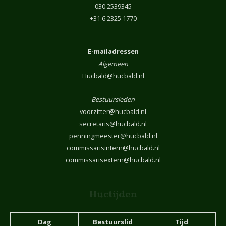
030 2539345
+31 6 2325 1770
E-mailadressen
Algemeen
Hucbald@hucbald.nl
Bestuursleden
voorzitter@hucbald.nl
secretaris@hucbald.nl
penningmeester@hucbald.nl
commissarisintern@hucbald.nl
commissarisextern@hucbald.nl
Huctijden
Dag
Bestuurslid
Tijd