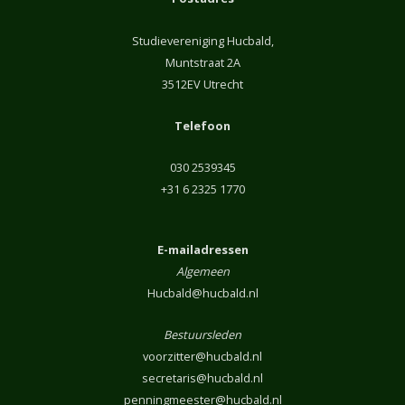
Studievereniging Hucbald,
Muntstraat 2A
3512EV Utrecht
Telefoon
030 2539345
+31 6 2325 1770
E-mailadressen
Algemeen
Hucbald@hucbald.nl
Bestuursleden
voorzitter@hucbald.nl
secretaris@hucbald.nl
penningmeester@hucbald.nl