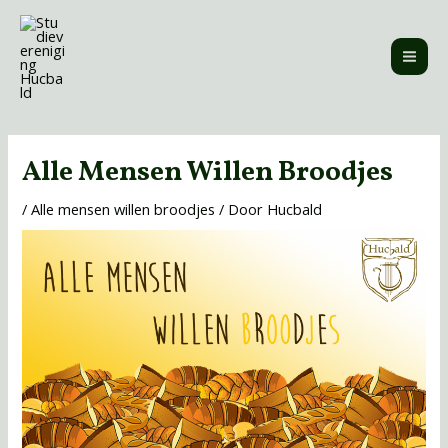
Ga
MAI
naar
ME
de
inhoud
Bericht
navigatie
Alle Mensen Willen Broodjes
/
Alle mensen willen broodjes
/ Door
Hucbald