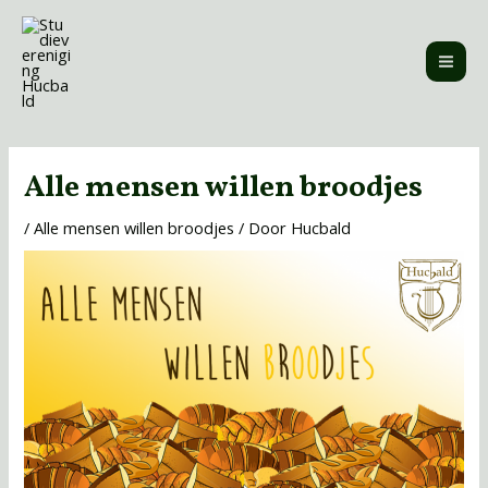
Ga
MAI
naar
ME
de
inhoud
Bericht
navigatie
Alle mensen willen broodjes
/
Alle mensen willen broodjes
/ Door
Hucbald