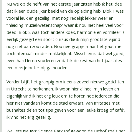
Nu we op de helft van het eerste jaar zitten heb ik het idee
dat ik een duidelijker beeld van de opleiding heb. Blok 1 was
vooral leuk en gezellig, met nog redelijk lekker weer en
‘’inleiding muziekwetenschap’’ waar ik nou niet heel veel voor
deed. Blok 2 was toch andere koek, harmonie en vormleer is
eerlijk gezegd een soort cursus die ik mijn grootste vijand
nog niet aan zou raden. Nou nee grapje maar het gaat me
toch allemaal minder makkelijk af. Misschien is dat wel goed,
even hard leren studeren zodat ik de rest van het jaar alles
een beetje beter bij ga houden.
Verder blijft het grappig om ineens zoveel nieuwe gezichten
in Utrecht te herkennen. Ik woon hier al heel mijn leven en
eigenlijk vind ik het erg leuk om te horen hoe iedereen die
hier niet vandaan komt de stad ervaart. Van irritaties met
bushaltes delen tot tips geven voor een leuke kroeg of café’,
ik vind het erg gezellig.
Wel iets nieuws; Science Park (of gewoon de Uithof zoals het