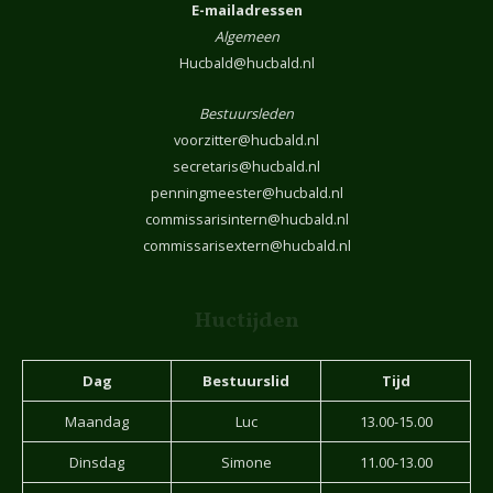
E-mailadressen
Algemeen
Hucbald@hucbald.nl
Bestuursleden
voorzitter@hucbald.nl
secretaris@hucbald.nl
penningmeester@hucbald.nl
commissarisintern@hucbald.nl
commissarisextern@hucbald.nl
Huctijden
Dag
Bestuurslid
Tijd
Maandag
Luc
13.00-15.00
Dinsdag
Simone
11.00-13.00