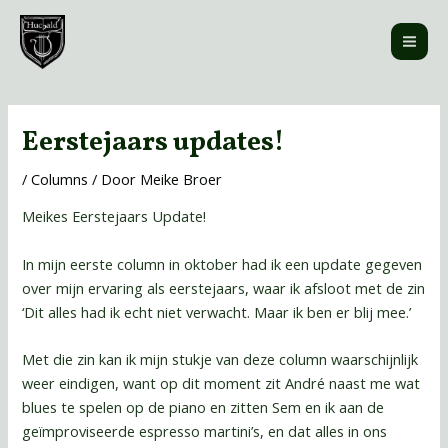
Ga
MAI
naar
ME
de
inhoud
Bericht
navigatie
Eerstejaars updates!
/
Columns
/ Door
Meike Broer
Meikes Eerstejaars Update!
In mijn eerste column in oktober had ik een update gegeven
over mijn ervaring als eerstejaars, waar ik afsloot met de zin
‘Dit alles had ik echt niet verwacht. Maar ik ben er blij mee.’
Met die zin kan ik mijn stukje van deze column waarschijnlijk
weer eindigen, want op dit moment zit André naast me wat
blues te spelen op de piano en zitten Sem en ik aan de
geïmproviseerde espresso martini’s, en dat alles in ons