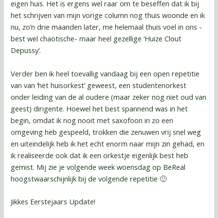
eigen huis. Het is ergens wel raar om te beseffen dat ik bij
het schrijven van mijn vorige column nog thuis woonde en ik
nu, zo’n drie maanden later, me helemaal thuis voel in ons -
best wel chaotische- maar heel gezellige ‘Huize Clout
Depussy’.
Verder ben ik heel toevallig vandaag bij een open repetitie
van van ‘het huisorkest’ geweest, een studentenorkest
onder leiding van de al oudere (maar zeker nog niet oud van
geest) dirigente. Hoewel het best spannend was in het
begin, omdat ik nog nooit met saxofoon in zo een
omgeving heb gespeeld, trokken die zenuwen vrij snel weg
en uiteindelijk heb ik het echt enorm naar mijn zin gehad, en
ik realiseerde ook dat ik een orkestje eigenlijk best heb
gemist. Mij zie je volgende week woensdag op BeReal
hoogstwaarschijnlijk bij de volgende repetitie 🙂
Jikkes Eerstejaars Update!