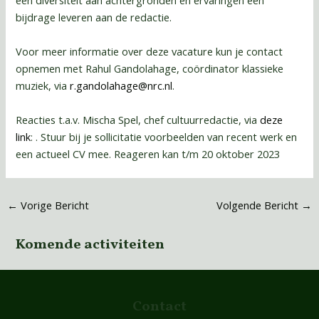
een diversiteit aan achtergronden en ervaringen een
bijdrage leveren aan de redactie.
Voor meer informatie over deze vacature kun je contact
opnemen met Rahul Gandolahage, coördinator klassieke
muziek, via
r.gandolahage@nrc.nl
.
Reacties t.a.v. Mischa Spel, chef cultuurredactie, via
deze
link
: . Stuur bij je sollicitatie voorbeelden van recent werk en
een actueel CV mee. Reageren kan t/m 20 oktober 2023
←
Vorige Bericht
Volgende Bericht
→
Komende activiteiten
Contact