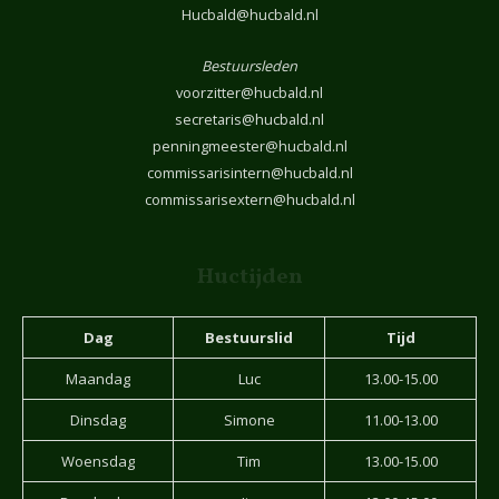
Hucbald@hucbald.nl
Bestuursleden
voorzitter@hucbald.nl
secretaris@hucbald.nl
penningmeester@hucbald.nl
commissarisintern@hucbald.nl
commissarisextern@hucbald.nl
Huctijden
Dag
Bestuurslid
Tijd
Maandag
Luc
13.00-15.00
Dinsdag
Simone
11.00-13.00
Woensdag
Tim
13.00-15.00