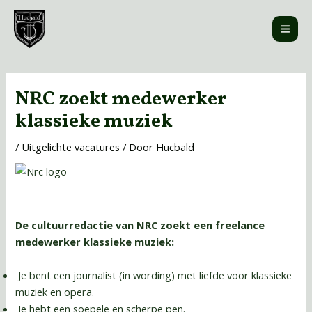
Ga
MAI
naar
ME
de
inhoud
Bericht
navigatie
NRC zoekt medewerker
klassieke muziek
/
Uitgelichte vacatures
/ Door
Hucbald
De cultuurredactie van NRC zoekt een freelance
medewerker klassieke muziek:
Je bent een journalist (in wording) met liefde voor klassieke
muziek en opera.
Je hebt een soepele en scherpe pen.