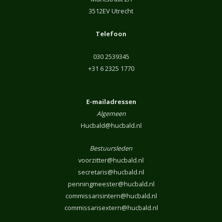
3512EV Utrecht
Telefoon
030 2539345
+31 6 2325 1770
E-mailadressen
Algemeen
Hucbald@hucbald.nl
Bestuursleden
voorzitter@hucbald.nl
secretaris@hucbald.nl
penningmeester@hucbald.nl
commissarisintern@hucbald.nl
commissarisextern@hucbald.nl