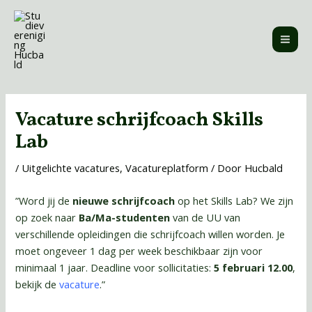
Ga
MAI
naar
ME
de
inhoud
Bericht
navigatie
Vacature schrijfcoach Skills
Lab
/
Uitgelichte vacatures
,
Vacatureplatform
/ Door
Hucbald
”Word jij de
nieuwe schrijfcoach
op het Skills Lab? We zijn
op zoek naar
Ba/Ma-studenten
van de UU van
verschillende opleidingen die schrijfcoach willen worden. Je
moet ongeveer 1 dag per week beschikbaar zijn voor
minimaal 1 jaar. Deadline voor sollicitaties:
5 februari 12.00
,
bekijk de
vacature
.”