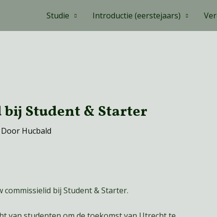
Studie
Introductie (eerstejaars)
Ver
bij Student & Starter
 Door
Hucbald
commissielid bij Student & Starter.
acht van studenten om de toekomst van Utrecht te