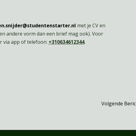
n.snijder@studentenstarter.nl
met je CV en
een andere vorm dan een brief mag ook). Voor
 via app of telefoon:
+31
0634612344
.
Volgende Beri