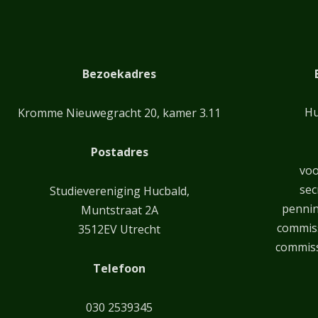
Bezoekadres
Hu
Kromme Nieuwegracht 20, kamer 3.11
Postadres
voo
sec
Studievereniging Hucbald,
penni
Muntstraat 2A
commiss
3512EV Utrecht
commiss
Telefoon
030 2539345