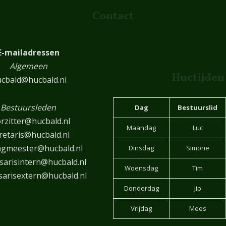
Contact
E-mailadressen
Algemeen
Huctijden
cbald@hucbald.nl
Bestuursleden
Dag
Bestuurslid
rzitter@hucbald.nl
Maandag
Luc
retaris@hucbald.nl
ngmeester@hucbald.nl
Dinsdag
Simone
arisintern@hucbald.nl
Woensdag
Tim
arisextern@hucbald.nl
Donderdag
Jip
Vrijdag
Mees