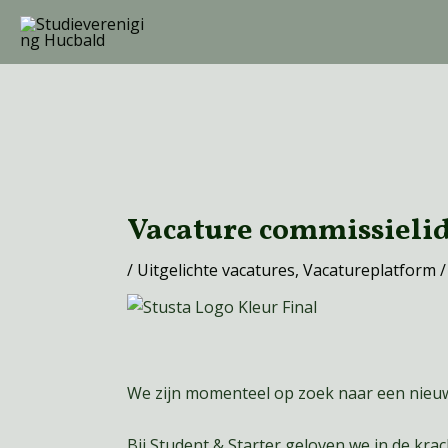
Ga
naar
de
inhoud
Bericht
navigatie
Vacature commissielid 
/
Uitgelichte vacatures
,
Vacatureplatform
/
We zijn momenteel op zoek naar een nieuw 
Bij Student & Starter geloven we in de kr