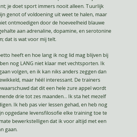
t; je doet sport immers nooit alleen. Tuurlijk
zijn genot of voldoening uit weet te halen, maar
mij niet ontmoedigen door de hoeveelheid blauwe
gehalte aan adrenaline, dopamine, en serotonine
 dat is wat voor mij telt.
etto heeft en hoe lang ik nog lid mag blijven bij
k ben nog LANG niet klaar met vechtsporten. Ik
 gaan volgen, en ik kan niks anders zeggen dan
ngewikkeld, maar héél interessant. De trainers
ewaarschuwd dat dit een hele zure appel wordt
mende drie tot zes maanden… Ik sta het mezelf
digen. Ik heb pas vier lessen gehad, en heb nog
jn opgedane levensfilosofie elke training toe te
mate bewerkstelligen dat ik voor altijd met een
an gaan.