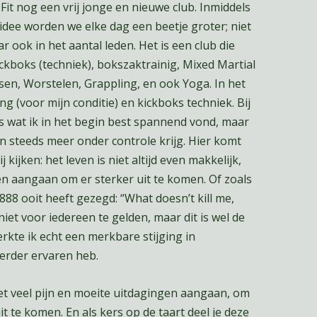
it nog een vrij jonge en nieuwe club. Inmiddels
 idee worden we elke dag een beetje groter; niet
ar ook in het aantal leden. Het is een club die
ckboks (techniek), bokszaktrainig, Mixed Martial
oksen, Worstelen, Grappling, en ook Yoga. In het
ng (voor mijn conditie) en kickboks techniek. Bij
ts wat ik in het begin best spannend vond, maar
 steeds meer onder controle krijg. Hier komt
j kijken: het leven is niet altijd even makkelijk,
en aangaan om er sterker uit te komen. Of zoals
1888 ooit heeft gezegd: “What doesn’t kill me,
iet voor iedereen te gelden, maar dit is wel de
merkte ik echt een merkbare stijging in
eerder ervaren heb.
met veel pijn en moeite uitdagingen aangaan, om
t te komen. En als kers op de taart deel je deze