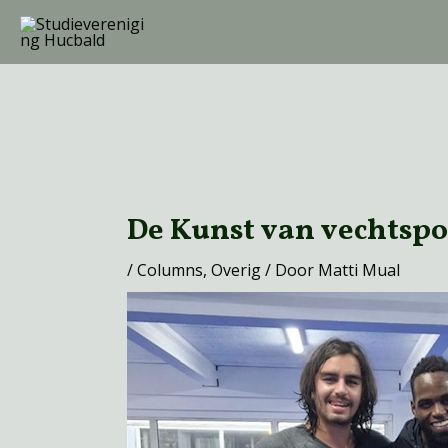
Ga
naar
de
inhoud
Bericht
navigatie
De Kunst van vechtspo
/
Columns
,
Overig
/ Door
Matti Mual