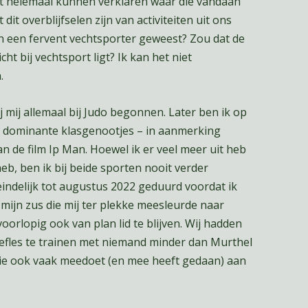
et helemaal kunnen verklaren waar die vandaan
t overblijfselen zijn van activiteiten uit ons
ven een fervent vechtsporter geweest? Zou dat de
ht bij vechtsport ligt? Ik kan het niet
.
ij mij allemaal bij Judo begonnen. Later ben ik op
r dominante klasgenootjes – in aanmerking
n de film Ip Man. Hoewel ik er veel meer uit heb
eb, ben ik bij beide sporten nooit verder
indelijk tot augustus 2022 geduurd voordat ik
ijn zus die mij ter plekke meesleurde naar
 voorlopig ook van plan lid te blijven. Wij hadden
oefles te trainen met niemand minder dan Murthel
ie ook vaak meedoet (en mee heeft gedaan) aan