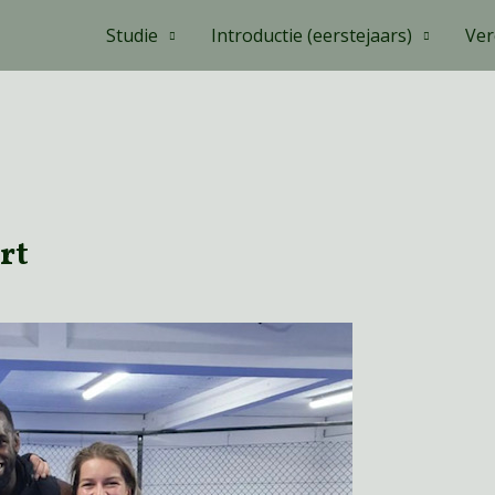
Studie
Introductie (eerstejaars)
Ver
rt