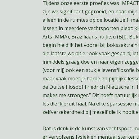
Tijdens onze eerste proefles was IMPACTF
zijn we significant gegroeid, en naar mijn
alleen in de ruimtes op de locatie zelf, ma
lessen in meerdere vechtsporten biedt: ki
Arts (MMA), Braziliaans Jiu Jitsu (BJJ), B
begin hield ik het vooral bij bokszaktraini
die laatste wordt er ook vaak gespard; ie
inmiddels graag doe en naar eigen zeggen
(voor mij) ook een stukje levensfilosofie bi
maar vaak moet je harde en pijnlijke less
de Duitse filosoof Friedrich Nietzsche in 
makes me stronger.” Dit hoeft natuurlijk n
les die ik eruit haal. Na elke sparsessie 
zelfverzekerdheid bij mezelf die ik nooit 
Dat is denk ik de kunst van vechtsport: 
er vervolgens fysiek én mentaal sterker ui