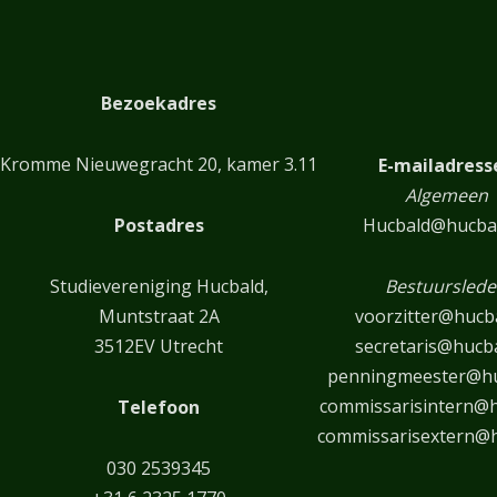
Bezoekadres
Kromme Nieuwegracht 20, kamer 3.11
E-mailadress
Algemeen
Postadres
Hucbald@hucbal
Studievereniging Hucbald,
Bestuursled
Muntstraat 2A
voorzitter@hucba
3512EV Utrecht
secretaris@hucba
penningmeester@hu
commissarisintern@h
Telefoon
commissarisextern@h
030 2539345