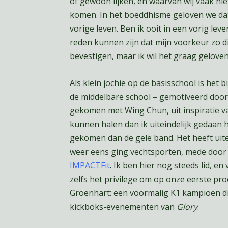
of gewoon lijken, en waarvan wij vaak ni
komen. In het boeddhisme geloven we dat di
vorige leven. Ben ik ooit in een vorig le
reden kunnen zijn dat mijn voorkeur zo dic
bevestigen, maar ik wil het graag geloven
Als klein jochie op de basisschool is het b
de middelbare school – gemotiveerd doo
gekomen met Wing Chun, uit inspiratie va
kunnen halen dan ik uiteindelijk gedaan h
gekomen dan de gele band. Het heeft uite
weer eens ging vechtsporten, mede door m
IMPACTFit
. Ik ben hier nog steeds lid, en
zelfs het privilege om op onze eerste pr
Groenhart: een voormalig K1 kampioen d
kickboks-evenementen van
Glory
.