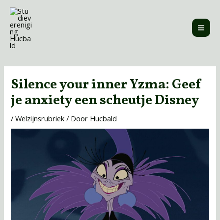
Ga
MAI
naar
ME
de
inhoud
Bericht
navigatie
Silence your inner Yzma: Geef
je anxiety een scheutje Disney
/
Welzijnsrubriek
/ Door
Hucbald