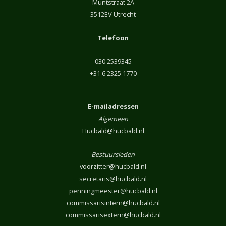
Muntstraat 2A
3512EV Utrecht
Telefoon
030 2539345
+31 6 2325 1770
E-mailadressen
Algemeen
Hucbald@hucbald.nl
Bestuursleden
voorzitter@hucbald.nl
secretaris@hucbald.nl
penningmeester@hucbald.nl
commissarisintern@hucbald.nl
commissarisextern@hucbald.nl