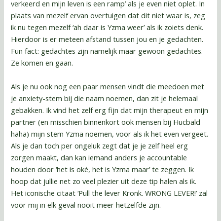
verkeerd en mijn leven is een ramp’ als je even niet oplet. In
plaats van mezelf ervan overtuigen dat dit niet waar is, zeg
ik nu tegen mezelf ‘ah daar is Yzma weer’ als ik zoiets denk.
Hierdoor is er meteen afstand tussen jou en je gedachten.
Fun fact: gedachtes zijn namelijk maar gewoon gedachtes.
Ze komen en gaan.
Als je nu ook nog een paar mensen vindt die meedoen met
je anxiety-stem bij die naam noemen, dan zit je helemaal
gebakken. Ik vind het zelf erg fijn dat mijn therapeut en mijn
partner (en misschien binnenkort ook mensen bij Hucbald
haha) mijn stem Yzma noemen, voor als ik het even vergeet.
Als je dan toch per ongeluk zegt dat je je zelf heel erg
zorgen maakt, dan kan iemand anders je accountable
houden door ‘het is oké, het is Yzma maar’ te zeggen. Ik
hoop dat jullie net zo veel plezier uit deze tip halen als ik.
Het iconische citaat ‘Pull the lever Kronk. WRONG LEVER!’ zal
voor mij in elk geval nooit meer hetzelfde zijn.