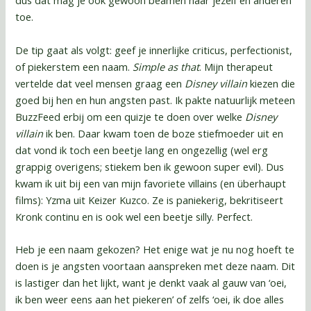
dus dat mag je ook gewoon beamen naar jezelf en anderen
toe.
De tip gaat als volgt: geef je innerlijke criticus, perfectionist,
of piekerstem een naam.
Simple as that
. Mijn therapeut
vertelde dat veel mensen graag een
Disney villain
kiezen die
goed bij hen en hun angsten past. Ik pakte natuurlijk meteen
BuzzFeed erbij om een quizje te doen over welke
Disney
villain
ik ben. Daar kwam toen de boze stiefmoeder uit en
dat vond ik toch een beetje lang en ongezellig (wel erg
grappig overigens; stiekem ben ik gewoon super evil). Dus
kwam ik uit bij een van mijn favoriete villains (en überhaupt
films): Yzma uit Keizer Kuzco. Ze is paniekerig, bekritiseert
Kronk continu en is ook wel een beetje silly. Perfect.
Heb je een naam gekozen? Het enige wat je nu nog hoeft te
doen is je angsten voortaan aanspreken met deze naam. Dit
is lastiger dan het lijkt, want je denkt vaak al gauw van ‘oei,
ik ben weer eens aan het piekeren’ of zelfs ‘oei, ik doe alles