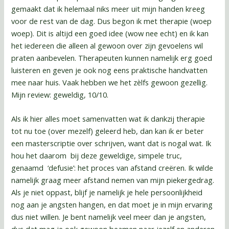
gemaakt dat ik helemaal niks meer uit mijn handen kreeg
voor de rest van de dag. Dus begon ik met therapie (woep
woep). Dit is altijd een goed idee (wow nee echt) en ik kan
het iedereen die alleen al gewoon over zijn gevoelens wil
praten aanbevelen. Therapeuten kunnen namelijk erg goed
luisteren en geven je ook nog eens praktische handvatten
mee naar huis. Vaak hebben we het zèlfs gewoon gezellig.
Mijn review: geweldig, 10/10.
Als ik hier alles moet samenvatten wat ik dankzij therapie
tot nu toe (over mezelf) geleerd heb, dan kan ik er beter
een masterscriptie over schrijven, want dat is nogal wat. Ik
hou het daarom bij deze geweldige, simpele truc,
genaamd ‘defusie’: het proces van afstand creëren. Ik wilde
namelijk graag meer afstand nemen van mijn piekergedrag.
Als je niet oppast, blijf je namelijk je hele persoonlijkheid
nog aan je angsten hangen, en dat moet je in mijn ervaring
dus niet willen. Je bent namelijk veel meer dan je angsten,