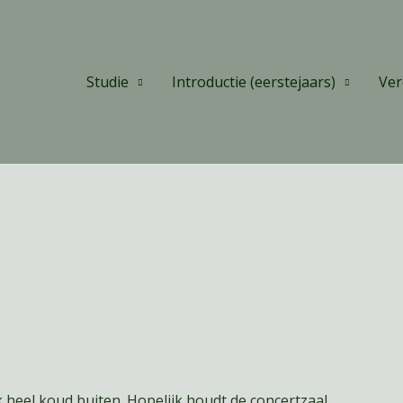
Studie
Introductie (eerstejaars)
Ver
k heel koud buiten. Hopelijk houdt de concertzaal