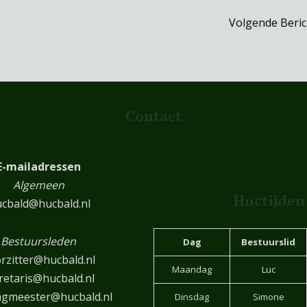
Volgende Beri
Contact
E-mailadressen
Algemeen
Huctijden
cbald@hucbald.nl
Bestuursleden
Dag
Bestuurslid
rzitter@hucbald.nl
Maandag
Luc
retaris@hucbald.nl
ngmeester@hucbald.nl
Dinsdag
Simone