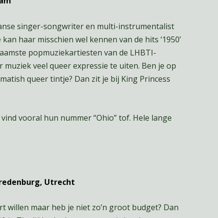
dam
se singer-songwriter en multi-instrumentalist
kan haar misschien wel kennen van de hits ‘1950’
ornaamste popmuziekartiesten van de LHBTI-
muziek veel queer expressie te uiten. Ben je op
atish queer tintje? Dan zit je bij King Princess
k vind vooral hun nummer “Ohio” tof. Hele lange
Vredenburg, Utrecht
t willen maar heb je niet zo’n groot budget? Dan