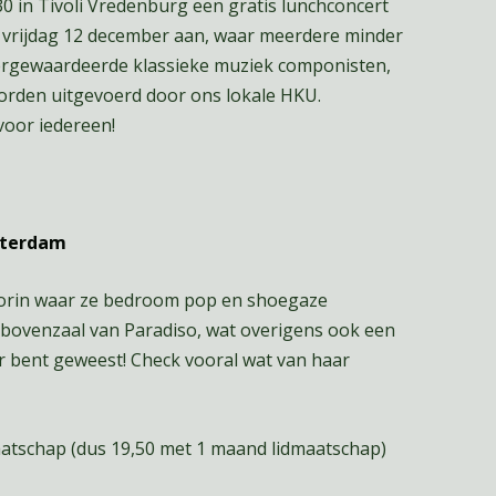
30 in Tivoli Vredenburg een gratis lunchconcert
t vrijdag 12 december aan, waar meerdere minder
rgewaardeerde klassieke muziek componisten,
orden uitgevoerd door ons lokale HKU.
voor iedereen!
msterdam
Senorin waar ze bedroom pop en shoegaze
 bovenzaal van Paradiso, wat overigens ook een
der bent geweest! Check vooral wat van haar
atschap (dus 19,50 met 1 maand lidmaatschap)