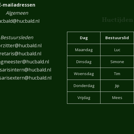
E-mailadressen
Algemeen
Huctijden
cbald@hucbald.nl
Bestuursleden
Dag
Bestuurslid
rzitter@hucbald.nl
Maandag
Luc
retaris@hucbald.nl
ngmeester@hucbald.nl
Dinsdag
Simone
arisintern@hucbald.nl
Woensdag
Tim
arisextern@hucbald.nl
Donderdag
Jip
Vrijdag
Mees