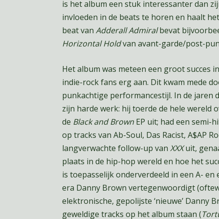
is het album een stuk interessanter dan zi
invloeden in de beats te horen en haalt he
beat van
Adderall Admiral
bevat bijvoorbe
Horizontal Hold
van avant-garde/post-pun
Het album was meteen een groot succes in
indie-rock fans erg aan. Dit kwam mede doo
punkachtige performancestijl. In de jaren 
zijn harde werk: hij toerde de hele wereld
de
Black and Brown
EP uit; had een semi-h
op tracks van Ab-Soul, Das Racist, A$AP Roc
langverwachte follow-up van
XXX
uit, gen
plaats in de hip-hop wereld en hoe het su
is toepasselijk onderverdeeld in een A- en
era Danny Brown vertegenwoordigt (oftewe
elektronische, gepolijste ‘nieuwe’ Danny 
geweldige tracks op het album staan (
Tort