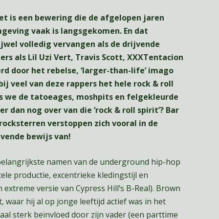
et is een bewering die de afgelopen jaren
omgeving vaak is langsgekomen. En dat
ijwel volledig vervangen als de drijvende
s als Lil Uzi Vert, Travis Scott, XXXTentacion
rd door het rebelse, ‘larger-than-life’ imago
bij veel van deze rappers het hele rock & roll
ls we de tatoeages, moshpits en felgekleurde
 dan nog over van die ‘rock & roll spirit’? Bar
 rocksterren verstoppen zich vooral in de
evende bewijs van!
e belangrijkste namen van de underground hip-hop
le productie, excentrieke kledingstijl en
 extreme versie van Cypress Hill’s B-Real). Brown
waar hij al op jonge leeftijd actief was in het
kaal sterk beïnvloed door zijn vader (een parttime