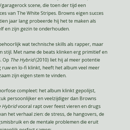
/garagerock scene, die toen der tijd een
es van The White Stripes. Browns eigen succes
tien jaar lang probeerde hij het te maken als
elf en zijn gezin te onderhouden.
 behoorlijk wat technische skills als rapper, maar
n stijl. Met name de beats klinken erg primitief en
s. Op
The Hybrid
(2010) liet hij al meer potentie
ruw en lo-fi klinkt, heeft het album veel meer
zaam zijn eigen stem te vinden.
orfose compleet: het album klinkt gepolijst,
tuk persoonlijker en veelzijdiger dan Browns
 Hybrid
vooral rapt over feest vieren en drugs
an het verhaal zien: de stress, de hangovers, de
gsmisbruik en de mentale problemen die eruit
eigenlijk perfect samen: