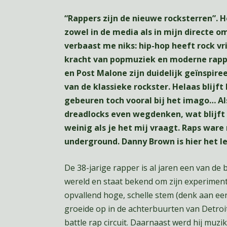
“Rappers zijn de nieuwe rocksterren”. H
zowel in de media als in mijn directe 
verbaast me niks: hip-hop heeft rock vr
kracht van popmuziek en moderne rapper
en Post Malone zijn duidelijk geïnspiree
van de klassieke rockster. Helaas blijft 
gebeuren toch vooral bij het imago… A
dreadlocks even wegdenken, wat blijft er
weinig als je het mij vraagt. Raps ware
underground. Danny Brown is hier het l
De 38-jarige rapper is al jaren een van d
wereld en staat bekend om zijn experimente
opvallend hoge, schelle stem (denk aan een
groeide op in de achterbuurten van Detroit, 
battle rap circuit. Daarnaast werd hij muzi