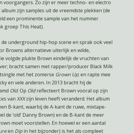
jn voorgangers. Zo zijn er meer techno- en electro
t album zijn samples uit de vreemdste plekken (de
eld een prominente sample van het nummer
k groep This Heat).
 de underground hip-hop scene en sprak ook veel
r Browns alternatieve uiterlijk en wilde,
die volgde plukte Brown eindelijk de vruchten van
 over; bracht samen met rapper/producer Black Milk
itsingle met het zomerse
Grown Up
; en rapte mee
ky en vele anderen. In 2013 bracht hij de
aamd
Old
. Op
Old
reflecteert Brown vooral op zijn
cces van
XXX
zijn leven heeft veranderd. Het album
 een B-kant, waarbij de A-kant de ruwe, mixtape-
l de ‘old’ Danny Brown) en de B-kant de meer
Brown moet voorstellen. En hoewel er een aantal
ure
en
Dip
in het bijzonder) is het als compleet