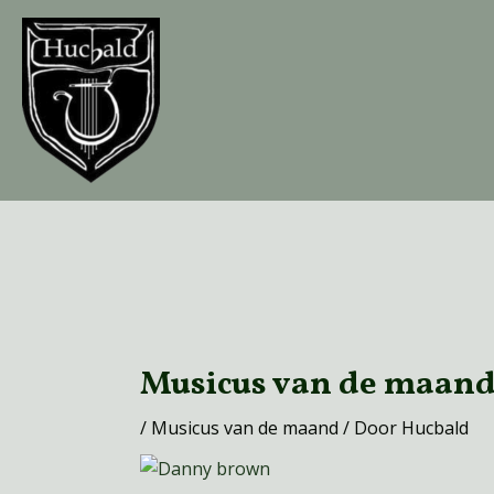
Ga
naar
de
inhoud
Bericht
navigatie
Musicus van de maan
/
Musicus van de maand
/ Door
Hucbald