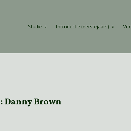
Studie
Introductie (eerstejaars)
Ver
d: Danny Brown