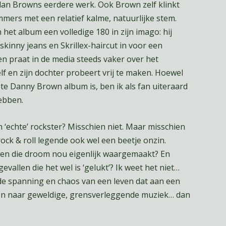
 dan Browns eerdere werk. Ook Brown zelf klinkt
ers met een relatief kalme, natuurlijke stem.
 het album een volledige 180 in zijn imago: hij
skinny jeans en Skrillex-haircut in voor een
en praat in de media steeds vaker over het
lf en zijn dochter probeert vrij te maken. Hoewel
ete Danny Brown album is, ben ik als fan uiteraard
hebben.
 ‘echte’ rockster? Misschien niet. Maar misschien
 rock & roll legende ook wel een beetje onzin.
ben die droom nou eigenlijk waargemaakt? En
evallen die het wel is ‘gelukt’? Ik weet het niet…
 de spanning en chaos van een leven dat aan een
alen naar geweldige, grensverleggende muziek… dan