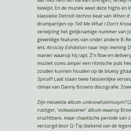
bewijst. En de muziek weet deze highs en l
klassieke Detroit-techno beat van
When It
drumpartijen op
Tell Me What I Don’t Kno
verwijzing het gelijknamige nummer van Joy
geweldige features van onder andere B-Rea
iets
Atrocity Exhibition
naar mijn mening D
manier waarop hij rapt. Z’n flow en delivery
muziek soms amper een ritmische puls he
zouden kunnen houden op de bluesy gitaarr
Spiral
?! Laat staan twee fatsoenlijke verse
climax van Danny Browns discografie. Zowe
Zijn nieuwste album
unknowhatimsayin?
(2
rustiger, ‘volwassener’ album waarop Brown
vruchtbare, maar chaotische periode van zi
verzorgd door Q-Tip (bekend van de legend