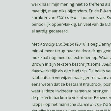
werk naar mijn mening niet zo treffend al
maaltijd, maar niks bijzonders. En de B-ka
karakter van
XXX
.
I mean…
nummers als
Sm
behoorlijk oppervlakkig. En veel van de ED
al aardig gedateerd.
Met
Atrocity Exhibition
(2016) sloeg Danny
min of meer terug naar de door drugs geïn
muzikaal nóg meer de extremen op. Waar
Brown in zijn teksten beschrijft soms
voelt
daadwerkelijk als een bad trip. De beats v
rapbeats en verwijzen naar genres waarvan
eens weten dat ze bestaan! Krautrock, post
weet al deze invloeden samen te brengen in 
de perfecte backdrop vormt voor Browns w
rapper op het manische
Dance In The Wat
dat niks hem ten val kan brengen, terwijl