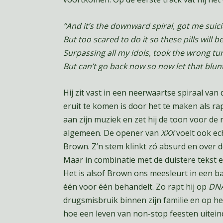
“And it’s the downward spiral, got me suici
But too scared to do it so these pills will be
Surpassing all my idols, took the wrong tu
But can’t go back now so now let that blun
Hij zit vast in een neerwaartse spiraal va
eruit te komen is door het te maken als r
aan zijn muziek en zet hij de toon voor de r
algemeen. De opener van
XXX
voelt ook ech
Brown. Z’n stem klinkt zó absurd en over de 
Maar in combinatie met de duistere tekst 
Het is alsof Brown ons meesleurt in een bad 
één voor één behandelt. Zo rapt hij op
DN
drugsmisbruik binnen zijn familie en op he
hoe een leven van non-stop feesten uitein