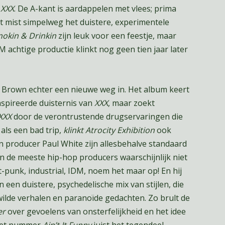
s
XXX
. De A-kant is aardappelen met vlees; prima
nt mist simpelweg het duistere, experimentele
okin & Drinkin
zijn leuk voor een feestje, maar
M achtige productie klinkt nog geen tien jaar later
 Brown echter een nieuwe weg in. Het album keert
spireerde duisternis van
XXX
, maar zoekt
XXX
door de verontrustende drugservaringen die
als een bad trip,
klinkt
Atrocity Exhibition
ook
an producer Paul White zijn allesbehalve standaard
 de meeste hip-hop producers waarschijnlijk niet
-punk, industrial, IDM, noem het maar op! En hij
een duistere, psychedelische mix van stijlen, die
ilde verhalen en paranoïde gedachten. Zo brult de
er
over gevoelens van onsterfelijkheid en het idee
 het nummer
Ain’t It Funny
juist het tegendeel