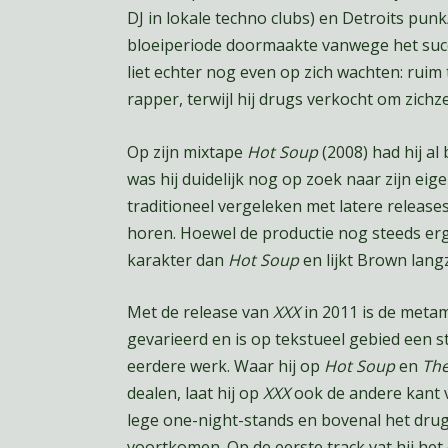
DJ in lokale techno clubs) en Detroits punk
bloeiperiode doormaakte vanwege het succ
liet echter nog even op zich wachten: ruim 
rapper, terwijl hij drugs verkocht om zichz
Op zijn mixtape
Hot Soup
(2008) had hij al
was hij duidelijk nog op zoek naar zijn eige
traditioneel vergeleken met latere release
horen. Hoewel de productie nog steeds erg 
karakter dan
Hot Soup
en lijkt Brown lang
Met de release van
XXX
in 2011 is de metam
gevarieerd en is op tekstueel gebied een s
eerdere werk. Waar hij op
Hot Soup
en
The
dealen, laat hij op
XXX
ook de andere kant v
lege one-night-stands en bovenal het dru
voortkomen. Op de eerste track vat hij het 