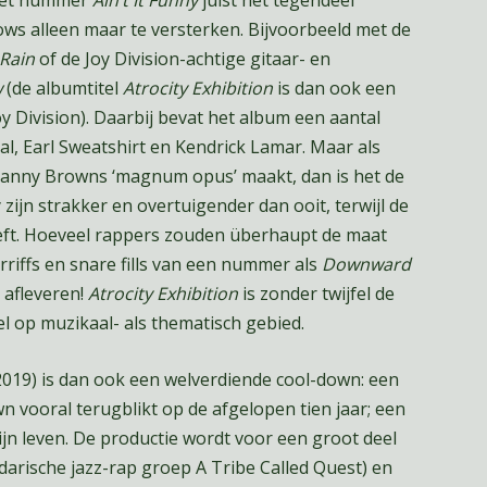
ows alleen maar te versterken. Bijvoorbeeld met de
 Rain
of de Joy Division-achtige gitaar- en
w
(de albumtitel
Atrocity Exhibition
is dan ook een
 Division). Daarbij bevat het album een aantal
l, Earl Sweatshirt en Kendrick Lamar. Maar als
anny Browns ‘magnum opus’ maakt, dan is het de
 zijn strakker en overtuigender dan ooit, terwijl de
eft. Hoeveel rappers zouden überhaupt de maat
iffs en snare fills van een nummer als
Downward
s afleveren!
Atrocity Exhibition
is zonder twijfel de
l op muzikaal- als thematisch gebied.
019) is dan ook een welverdiende cool-down: een
 vooral terugblikt op de afgelopen tien jaar; een
jn leven. De productie wordt voor een groot deel
arische jazz-rap groep A Tribe Called Quest) en