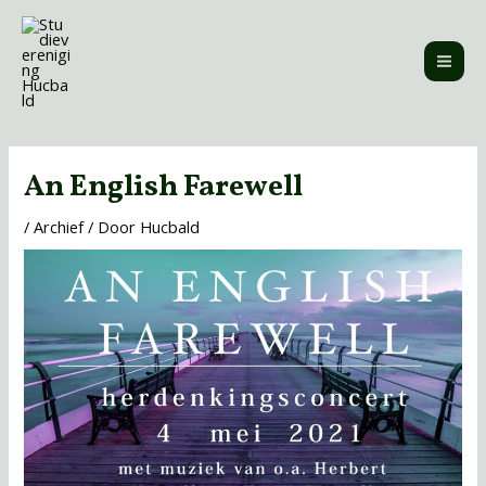
Ga
MAI
naar
ME
de
inhoud
Bericht
navigatie
An English Farewell
/
Archief
/ Door
Hucbald