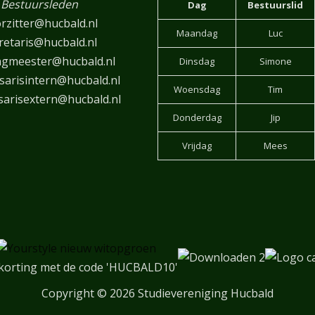
Bestuursleden
Dag
Bestuurslid
rzitter@hucbald.nl
Maandag
Luc
retaris@hucbald.nl
ngmeester@hucbald.nl
Dinsdag
Simone
arisintern@hucbald.nl
Woensdag
Tim
arisextern@hucbald.nl
Donderdag
Jip
Vrijdag
Mees
korting met de code 'HUCBALD10'
Copyright
© 2026 Studievereniging Hucbald