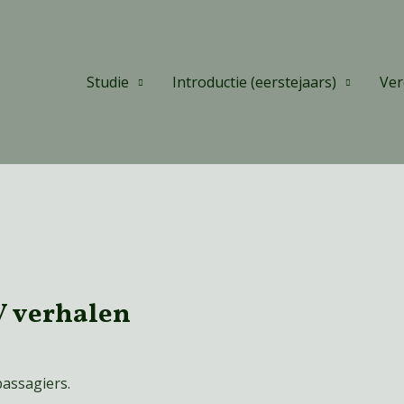
Studie
Introductie (eerstejaars)
Ver
V verhalen