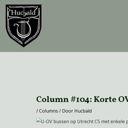
Ga
naar
de
inhoud
Bericht
navigatie
Column #104: Korte O
/
Columns
/ Door
Hucbald