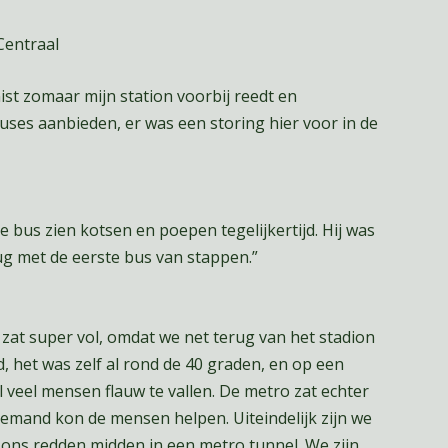
Centraal
st zomaar mijn station voorbij reedt en
cuses aanbieden, er was een storing hier voor in de
e bus zien kotsen en poepen tegelijkertijd. Hij was
g met de eerste bus van stappen.”
e zat super vol, omdat we net terug van het stadion
het was zelf al rond de 40 graden, en op een
eel mensen flauw te vallen. De metro zat echter
iemand kon de mensen helpen. Uiteindelijk zijn we
ons redden midden in een metro tunnel. We zijn