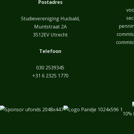
Postadres
voo
sec
Studievereniging Hucbald,
penni
Muntstraat 2A
commiss
3512EV Utrecht
commiss
Telefoon
030 2539345
+31 6 2325 1770
10% 