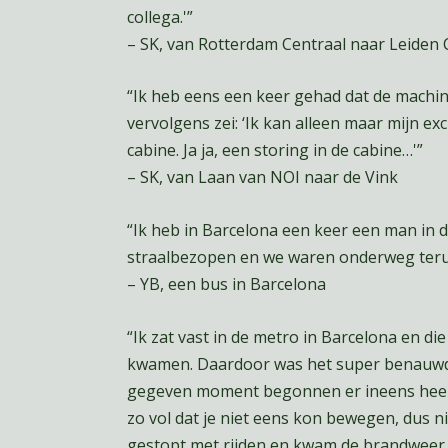
collega.'”
– SK, van Rotterdam Centraal naar Leiden 
“Ik heb eens een keer gehad dat de machini
vervolgens zei: ‘Ik kan alleen maar mijn ex
cabine. Ja ja, een storing in de cabine…'”
– SK, van Laan van NOI naar de Vink
“Ik heb in Barcelona een keer een man in d
straalbezopen en we waren onderweg teru
– YB, een bus in Barcelona
“Ik zat vast in de metro in Barcelona en di
kwamen. Daardoor was het super benauwd, 
gegeven moment begonnen er ineens heel v
zo vol dat je niet eens kon bewegen, dus n
gestopt met rijden en kwam de brandweer 