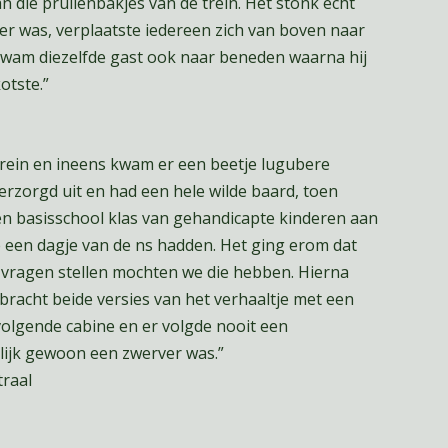
n die prullenbakjes van de trein. Het stonk echt
er was, verplaatste iedereen zich van boven naar
wam diezelfde gast ook naar beneden waarna hij
otste.”
trein en ineens kwam er een beetje lugubere
erzorgd uit en had een hele wilde baard, toen
 een basisschool klas van gehandicapte kinderen aan
e een dagje van de ns hadden. Het ging erom dat
 vragen stellen mochten we die hebben. Hierna
j bracht beide versies van het verhaaltje met een
 volgende cabine en er volgde nooit een
lijk gewoon een zwerver was.”
traal