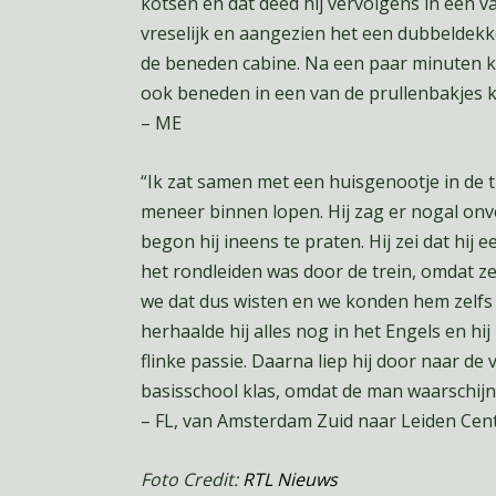
kotsen en dat deed hij vervolgens in een va
vreselijk en aangezien het een dubbeldekk
de beneden cabine. Na een paar minuten k
ook beneden in een van de prullenbakjes k
– ME
“Ik zat samen met een huisgenootje in de 
meneer binnen lopen. Hij zag er nogal onv
begon hij ineens te praten. Hij zei dat hij
het rondleiden was door de trein, omdat z
we dat dus wisten en we konden hem zelfs
herhaalde hij alles nog in het Engels en hi
flinke passie. Daarna liep hij door naar de
basisschool klas, omdat de man waarschijn
– FL, van Amsterdam Zuid naar Leiden Cen
Foto Credit:
RTL Nieuws