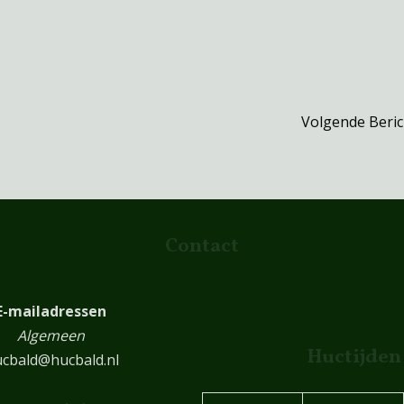
Volgende Beri
Contact
E-mailadressen
Algemeen
Huctijden
cbald@hucbald.nl