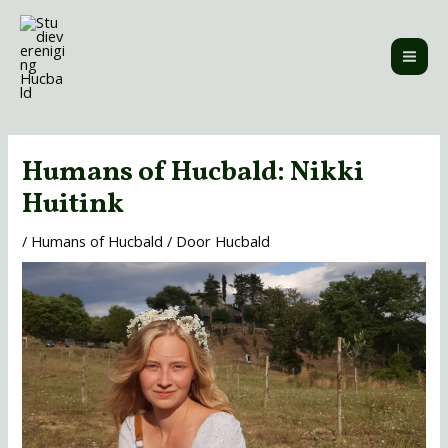
Ga
MAI
naar
ME
de
inhoud
Bericht
navigatie
Humans of Hucbald: Nikki
Huitink
/
Humans of Hucbald
/ Door
Hucbald