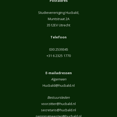
Postadres
Studievereniging Hucbald,
Muntstraat 2A
3512EV Utrecht
Telefoon
030 2539345
+31 6 2325 1770
E-mailadressen
Algemeen
Hucbald@hucbald.nl
Bestuursleden
voorzitter@hucbald.nl
secretaris@hucbald.nl
penningmeester@hucbald.nl