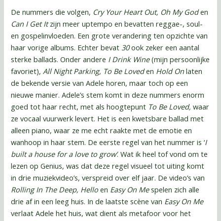
De nummers die volgen,
Cry Your Heart Out, Oh My God
en
Can I Get It
zijn meer uptempo en bevatten reggae-, soul-
en gospelinvloeden. Een grote verandering ten opzichte van
haar vorige albums. Echter bevat
30
ook zeker een aantal
sterke ballads. Onder andere
I Drink Wine
(mijn persoonlijke
favoriet),
All Night Parking,
To Be Loved
en
Hold On
laten
de bekende versie van Adele horen, maar toch op een
nieuwe manier. Adele’s stem komt in deze nummers enorm
goed tot haar recht, met als hoogtepunt
To Be Loved,
waar
ze vocaal vuurwerk levert. Het is een kwetsbare ballad met
alleen piano, waar ze me echt raakte met de emotie en
wanhoop in haar stem. De eerste regel van het nummer is ‘
I
built a house for a love to grow’
. Wat ik heel tof vond om te
lezen op Genius, was dat deze regel visueel tot uiting komt
in drie muziekvideo’s, verspreid over elf jaar. De video’s van
Rolling In The Deep, Hello
en
Easy On Me
spelen zich alle
drie af in een leeg huis. In de laatste scène van
Easy On Me
verlaat Adele het huis, wat dient als metafoor voor het