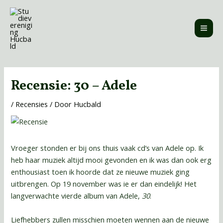
Ga
MAI
naar
ME
de
inhoud
Bericht
navigatie
Recensie: 30 – Adele
/
Recensies
/ Door
Hucbald
Vroeger stonden er bij ons thuis vaak cd’s van Adele op. Ik
heb haar muziek altijd mooi gevonden en ik was dan ook erg
enthousiast toen ik hoorde dat ze nieuwe muziek ging
uitbrengen. Op 19 november was ie er dan eindelijk! Het
langverwachte vierde album van Adele,
30
.
Liefhebbers zullen misschien moeten wennen aan de nieuwe