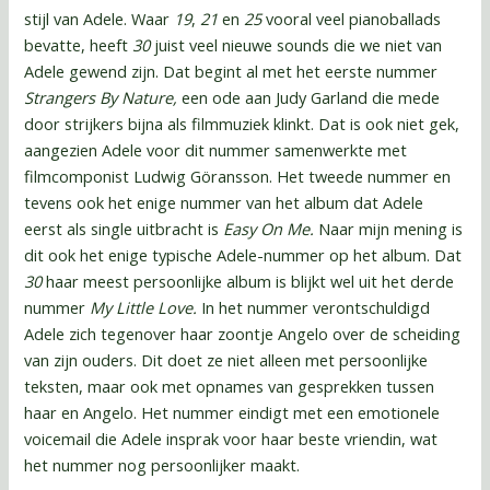
stijl van Adele. Waar
19
,
21
en
25
vooral veel pianoballads
bevatte, heeft
30
juist
veel nieuwe sounds die we niet van
Adele gewend zijn. Dat begint al met het eerste nummer
Strangers By Nature,
een ode aan Judy Garland die mede
door strijkers bijna als filmmuziek klinkt. Dat is ook niet gek,
aangezien Adele voor dit nummer samenwerkte met
filmcomponist Ludwig Göransson. Het tweede nummer en
tevens ook het enige nummer van het album dat Adele
eerst als single uitbracht is
Easy On Me.
Naar mijn mening is
dit ook het enige typische Adele-nummer op het album. Dat
30
haar meest persoonlijke album is blijkt wel uit het derde
nummer
My Little Love.
In het nummer verontschuldigd
Adele zich tegenover haar zoontje Angelo over de scheiding
van zijn ouders. Dit doet ze niet alleen met persoonlijke
teksten, maar ook met opnames van gesprekken tussen
haar en Angelo. Het nummer eindigt met een emotionele
voicemail die Adele insprak voor haar beste vriendin, wat
het nummer nog persoonlijker maakt.