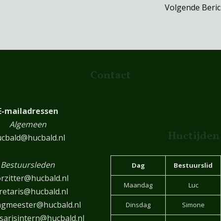
Volgende Beri
Contact
E-mailadressen
Algemeen
Huctijden
cbald@hucbald.nl
Bestuursleden
Dag
Bestuurslid
rzitter@hucbald.nl
Maandag
Luc
retaris@hucbald.nl
ngmeester@hucbald.nl
Dinsdag
Simone
arisintern@hucbald.nl