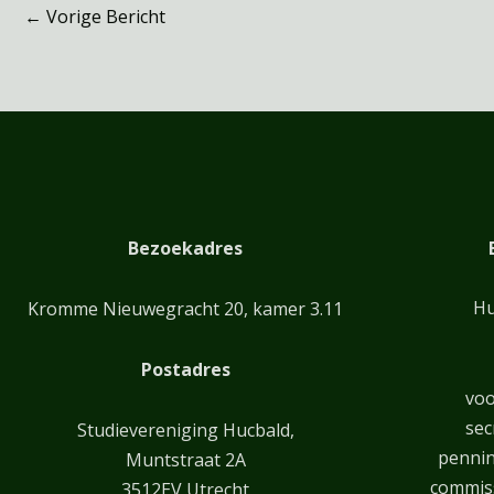
←
Vorige Bericht
Bezoekadres
Hu
Kromme Nieuwegracht 20, kamer 3.11
Postadres
voo
sec
Studievereniging Hucbald,
penni
Muntstraat 2A
commiss
3512EV Utrecht