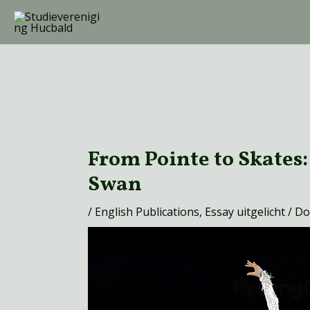
Ga
naar
de
inhoud
Bericht
navigatie
From Pointe to Skates
Swan
/
English Publications
,
Essay uitgelicht
/ D