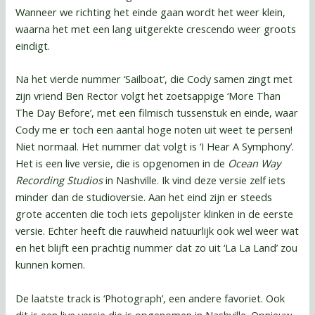
Wanneer we richting het einde gaan wordt het weer klein,
waarna het met een lang uitgerekte crescendo weer groots
eindigt.
Na het vierde nummer ‘Sailboat’, die Cody samen zingt met
zijn vriend Ben Rector volgt het zoetsappige ‘More Than
The Day Before’, met een filmisch tussenstuk en einde, waar
Cody me er toch een aantal hoge noten uit weet te persen!
Niet normaal. Het nummer dat volgt is ‘I Hear A Symphony’.
Het is een live versie, die is opgenomen in de
Ocean Way
Recording Studios
in Nashville. Ik vind deze versie zelf iets
minder dan de studioversie. Aan het eind zijn er steeds
grote accenten die toch iets gepolijster klinken in de eerste
versie. Echter heeft die rauwheid natuurlijk ook wel weer wat
en het blijft een prachtig nummer dat zo uit ‘La La Land’ zou
kunnen komen.
De laatste track is ‘Photograph’, een andere favoriet. Ook
dit is een live versie die is opgenomen in Nashville. Opnieuw