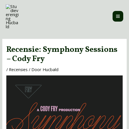
Ga
MAI
naar
ME
de
inhoud
Bericht
navigatie
Recensie: Symphony Sessions
– Cody Fry
/
Recensies
/ Door
Hucbald