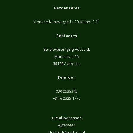
Bezoekadres
Kromme Nieuwegracht 20, kamer 3.11
Postadres
Studievereniging Hucbald,
Muntstraat 2A
3512EV Utrecht
Telefoon
030 2539345
+31 6 2325 1770
E-mailadressen
Algemeen
Hucbald@hucbald.nl