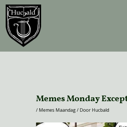
Ga
naar
de
inhoud
Bericht
navigatie
Memes Monday Except
/
Memes Maandag
/ Door
Hucbald