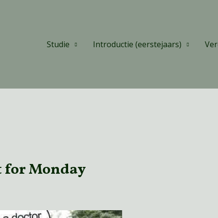
Studie
Introductie (eerstejaars)
Ver
 for Monday