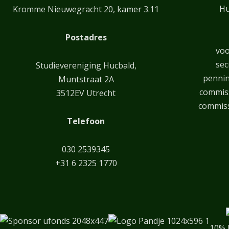
Hu
Kromme Nieuwegracht 20, kamer 3.11
Postadres
voo
sec
Studievereniging Hucbald,
penni
Muntstraat 2A
commiss
3512EV Utrecht
commiss
Telefoon
030 2539345
+31 6 2325 1770
10% 