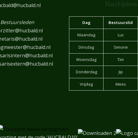
Huctijden
cbald@hucbald.nl
Bestuursleden
Dag
Bestuurslid
rzitter@hucbald.nl
Maandag
Luc
retaris@hucbald.nl
ngmeester@hucbald.nl
Dinsdag
Simone
arisintern@hucbald.nl
Woensdag
Tim
arisextern@hucbald.nl
Donderdag
Jip
Vrijdag
Mees
korting met de code 'HUCBALD10'