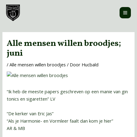
Ga
MAI
naar
ME
de
inhoud
Bericht
navigatie
Alle mensen willen broodjes;
juni
/
Alle mensen willen broodjes
/ Door
Hucbald
“Ik heb de meeste papers geschreven op een manie van gin
tonics en sigaretten” LV
“De kerker van Eric Jas”
“Als je Harmonie- en Vormleer faalt dan kom je hier”
AR & MB