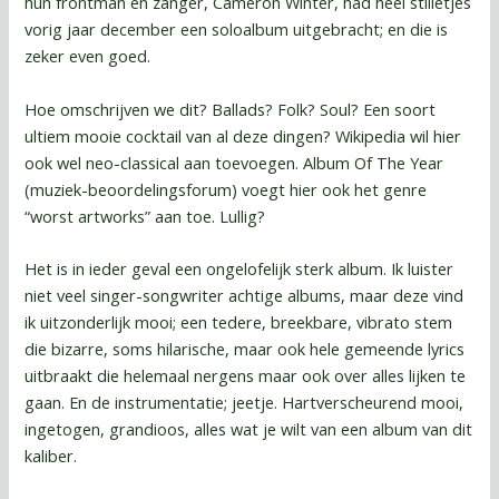
hun frontman en zanger, Cameron Winter, had heel stilletjes
vorig jaar december een soloalbum uitgebracht; en die is
zeker even goed.
Hoe omschrijven we dit? Ballads? Folk? Soul? Een soort
ultiem mooie cocktail van al deze dingen? Wikipedia wil hier
ook wel neo-classical aan toevoegen. Album Of The Year
(muziek-beoordelingsforum) voegt hier ook het genre
“worst artworks” aan toe. Lullig?
Het is in ieder geval een ongelofelijk sterk album. Ik luister
niet veel singer-songwriter achtige albums, maar deze vind
ik uitzonderlijk mooi; een tedere, breekbare, vibrato stem
die bizarre, soms hilarische, maar ook hele gemeende lyrics
uitbraakt die helemaal nergens maar ook over alles lijken te
gaan. En de instrumentatie; jeetje. Hartverscheurend mooi,
ingetogen, grandioos, alles wat je wilt van een album van dit
kaliber.