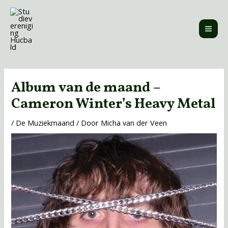
Ga
MAI
naar
ME
de
inhoud
Bericht
navigatie
Album van de maand –
Cameron Winter’s Heavy Metal
/
De Muziekmaand
/ Door
Micha van der Veen