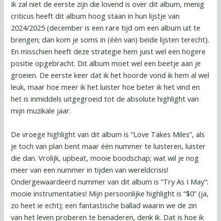
Ik zal niet de eerste zijn die lovend is over dit album, menig
criticus heeft dit album hoog staan in hun lijstje van
2024/2025 (december is een rare tijd om een album uit te
brengen; dan kom je soms in (één van) beide lijsten terecht).
En misschien heeft deze strategie hem juist wel een hogere
positie opgebracht. Dit album moet wel een beetje aan je
groeien. De eerste keer dat ik het hoorde vond ik hem al wel
leuk, maar hoe meer ik het luister hoe beter ik het vind en
het is inmiddels uitgegroeid tot de absolute highlight van
mijn muzikale jaar.
De vroege highlight van dit album is “Love Takes Miles”, als
je toch van plan bent maar één nummer te luisteren, luister
die dan. Vrolijk, upbeat, mooie boodschap; wat wil je nog
meer van een nummer in tijden van wereldcrisis!
Ondergewaardeerd nummer van dit album is “Try As I May”:
mooie instrumentaties! Mijn persoonlijke highlight is “$0” (ja,
zo heet ie echt); een fantastische ballad waarin we de zin
van het leven proberen te benaderen, denk ik. Dat is hoe ik