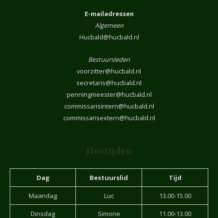
E-mailadressen
Algemeen
Hucbald@hucbald.nl
Bestuursleden
voorzitter@hucbald.nl
secretaris@hucbald.nl
penningmeester@hucbald.nl
commissarisintern@hucbald.nl
commissarisextern@hucbald.nl
Huctijden
Dag
Bestuurslid
Tijd
Maandag
Luc
13.00-15.00
Dinsdag
Simone
11.00-13.00