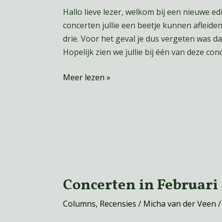
maand:
Hallo lieve lezer, welkom bij een nieuwe e
Maart
concerten jullie een beetje kunnen aflei
drie. Voor het geval je dus vergeten was d
Hopelijk zien we jullie bij één van deze c
Meer lezen »
Concerten in Februari
Concerten
in
Columns
,
Recensies
/
Micha van der Veen
Februari