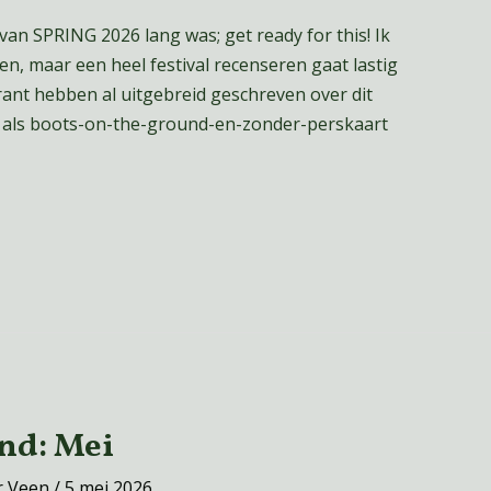
 van SPRING 2026 lang was; get ready for this! Ik
n, maar een heel festival recenseren gaat lastig
rant hebben al uitgebreid geschreven over dit
dat als boots-on-the-ground-en-zonder-perskaart
nd: Mei
r Veen
/
5 mei 2026