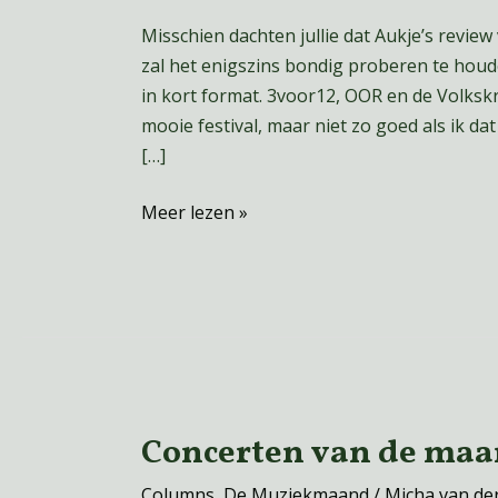
Kept
Misschien dachten jullie dat Aukje’s review
Secret
zal het enigszins bondig proberen te houde
2026
in kort format. 3voor12, OOR en de Volksk
mooie festival, maar niet zo goed als ik 
[…]
Meer lezen »
Concerten van de maa
Concerten
van
Columns
,
De Muziekmaand
/
Micha van de