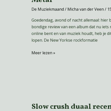
Metal
–
Cameron
De Muziekmaand
/
Micha van der Veen
/
1
Winter’s
Goedendag, avond of nacht allemaal: hier 
Heavy
bondige review van een album dat nu iets m
Metal
online bent en van muziek houdt, heb je d
lopen. De New Yorkse rockformatie
Meer lezen »
Slow crush duaal rece
Slow