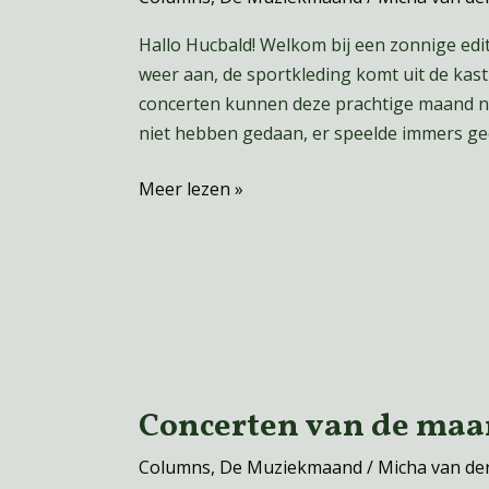
de
maand:
Hallo Hucbald! Welkom bij een zonnige edi
Mei
weer aan, de sportkleding komt uit de kast
concerten kunnen deze prachtige maand no
niet hebben gedaan, er speelde immers ge
Meer lezen »
Concerten van de maa
Concerten
van
Columns
,
De Muziekmaand
/
Micha van de
de