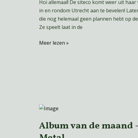
Hoi allemaal! De siteco komt weer uit haar
in en rondom Utrecht aan te bevelen! Laten
die nog helemaal geen plannen hebt op de da
Ze speelt laat in de
Meer lezen »
Album
van
Album van de maand –
de
maand