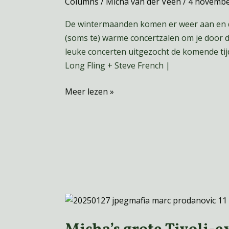
Columns
/
Micha van der Veen
/
4 novembe
het
podium
De wintermaanden komen er weer aan en da
(soms te) warme concertzalen om je door di
leuke concerten uitgezocht de komende tijd
Long Fling + Steve French |
Meer lezen »
Micha’s
grote
Tivoli-