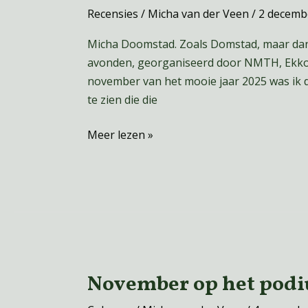
crush
Recensies
/
Micha van der Veen
/
2 decemb
duaal
recensie
Micha Doomstad. Zoals Domstad, maar dan 
avonden, georganiseerd door NMTH, Ekko e
november van het mooie jaar 2025 was ik da
te zien die die
Meer lezen »
November op het pod
November
op