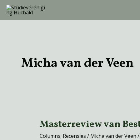
Ga
naar
de
inhoud
Micha van der Veen
Masterreview van Best
Masterreview
van
Columns
,
Recensies
/
Micha van der Veen
Best