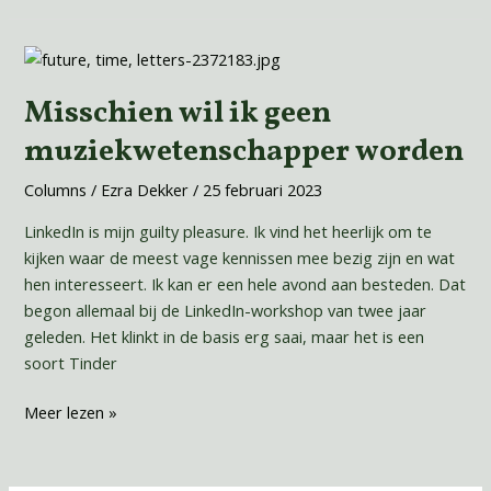
Misschien
wil
Misschien wil ik geen
ik
geen
muziekwetenschapper worden
muziekwetenschapper
worden
Columns
/
Ezra Dekker
/
25 februari 2023
LinkedIn is mijn guilty pleasure. Ik vind het heerlijk om te
kijken waar de meest vage kennissen mee bezig zijn en wat
hen interesseert. Ik kan er een hele avond aan besteden. Dat
begon allemaal bij de LinkedIn-workshop van twee jaar
geleden. Het klinkt in de basis erg saai, maar het is een
soort Tinder
Meer lezen »