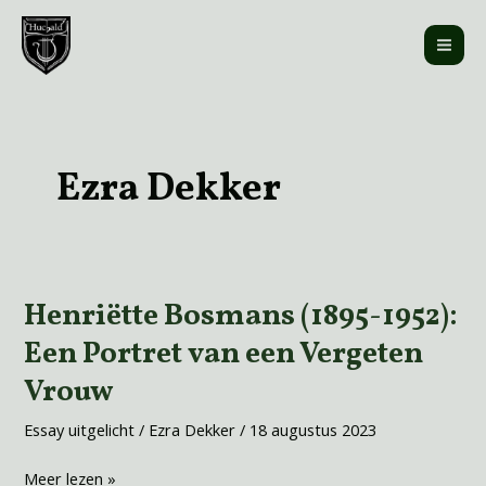
Ga
MAI
naar
ME
de
inhoud
Ezra Dekker
Henriëtte Bosmans (1895-1952):
Henriëtte
Bosmans
Een Portret van een Vergeten
(1895-
Vrouw
1952):
Een
Essay uitgelicht
/
Ezra Dekker
/
18 augustus 2023
Portret
van
Meer lezen »