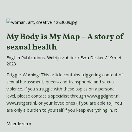
een
Vergeten
Vrouw
My
Body
My Body is My Map – A story of
is
My
sexual health
Map
–
English Publications
,
Welzijnsrubriek
/
Ezra Dekker
/
19 mei
2023
A
story
Trigger Warning: This article contains triggering content of
of
sexual harassment, queer- and transphobia and sexual
sexual
violence. If you struggle with these topics on a personal
health
level, please contact a specialist through www.ggdghor.nl,
www.rutgers.nl, or your loved ones (if you are able to). You
are only a burden to yourself if you keep everything in. It
Meer lezen »