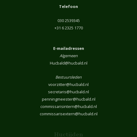
Telefoon
030 2539345
+31 6 2325 1770
E-mailadressen
Algemeen
Hucbald@hucbald.nl
Bestuursleden
voorzitter@hucbald.nl
secretaris@hucbald.nl
penningmeester@hucbald.nl
commissarisintern@hucbald.nl
commissarisextern@hucbald.nl
Huctijden