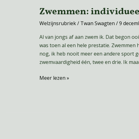
individueel
Zwemmen: individuee
maar
toch
Welzijnsrubriek
/
Twan Swagten
/
9 decem
samen
Al van jongs af aan zwem ik. Dat begon o
was toen al een hele prestatie. Zwemmen he
nog, ik heb nooit meer een andere sport
zwemvaardigheid één, twee en drie. Ik maa
Meer lezen »