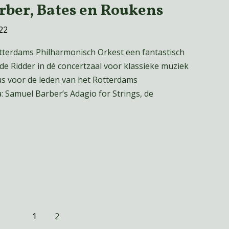
ber, Bates en Roukens
22
otterdams Philharmonisch Orkest een fantastisch
de Ridder in dé concertzaal voor klassieke muziek
us voor de leden van het Rotterdams
 Samuel Barber’s Adagio for Strings, de
1
2