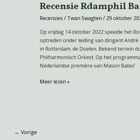
Recensie Rdamphil Bar
Recensie
Rdamphil
Recensies
/
Twan Swagten
/
29 oktober 20
Barber,
Bates
Op vrijdag 14 oktober 2022 speelde het R
en
optreden onder leiding van dirigent André 
Roukens
in Rotterdam: de Doelen. Bekend terrein d
Philharmonisch Orkest. Op het programma:
Nederlandse première van Mason Bates’
Meer lezen »
←
Vorige