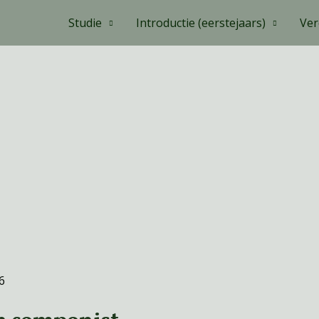
Studie
Introductie (eerstejaars)
Ver