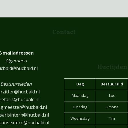
Contact
E-mailadressen
Algemeen
Huctijden
cbald@hucbald.nl
Bestuursleden
Dag
Bestuurslid
rzitter@hucbald.nl
Maandag
Luc
retaris@hucbald.nl
ngmeester@hucbald.nl
Dinsdag
Simone
arisintern@hucbald.nl
Woensdag
Tim
arisextern@hucbald.nl