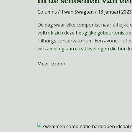
In de schoenen van ee
van
Columns
/
Twan Swagten
/
13 januari 2023
een
componist
De dag waar elke componist naar uitkijkt:
voltrok zich deze heuglijke gebeurtenis op
Tilburgs conservatorium. Een avond – of 
verzameling aan creatievelingen die hun ku
Meer lezen »
Zwemmen: