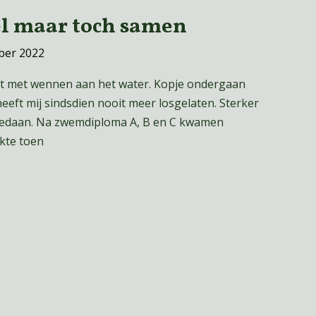
l maar toch samen
ber 2022
oit met wennen aan het water. Kopje ondergaan
eft mij sindsdien nooit meer losgelaten. Sterker
 gedaan. Na zwemdiploma A, B en C kwamen
kte toen