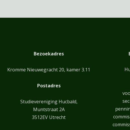
Bezoekadres
Hu
Kromme Nieuwegracht 20, kamer 3.11
Postadres
voo
sec
Studievereniging Hucbald,
penni
Muntstraat 2A
commiss
3512EV Utrecht
commiss