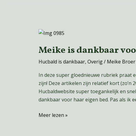
Meike
is
Meike is dankbaar voo
dankbaar
voor
Hucbald is dankbaar
,
Overig
/
Meike Broe
haar
eigen
In deze super gloednieuwe rubriek praat 
bed
zijn! Deze artikelen zijn relatief kort (zo’n
Hucbaldwebsite super toegankelijk en snel t
dankbaar voor haar eigen bed. Pas als ik een
Meer lezen »