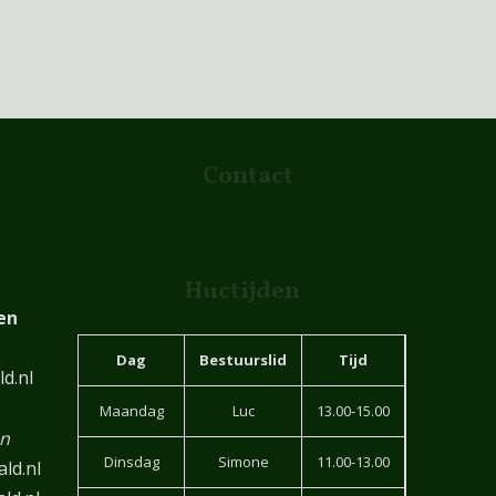
Contact
Huctijden
en
Dag
Bestuurslid
Tijd
d.nl
Maandag
Luc
13.00-15.00
en
Dinsdag
Simone
11.00-13.00
ld.nl