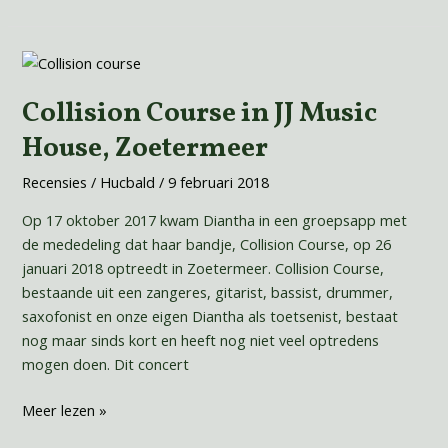
Collision
Course
Collision Course in JJ Music
in
JJ
House, Zoetermeer
Music
House,
Recensies
/
Hucbald
/
9 februari 2018
Zoetermeer
Op 17 oktober 2017 kwam Diantha in een groepsapp met
de mededeling dat haar bandje, Collision Course, op 26
januari 2018 optreedt in Zoetermeer. Collision Course,
bestaande uit een zangeres, gitarist, bassist, drummer,
saxofonist en onze eigen Diantha als toetsenist, bestaat
nog maar sinds kort en heeft nog niet veel optredens
mogen doen. Dit concert
Meer lezen »