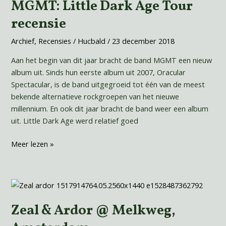
MGMT: Little Dark Age Tour
MGMT:
Little
recensie
Dark
Age
Archief
,
Recensies
/
Hucbald
/
23 december 2018
Tour
Aan het begin van dit jaar bracht de band MGMT een nieuw
recensie
album uit. Sinds hun eerste album uit 2007, Oracular
Spectacular, is de band uitgegroeid tot één van de meest
bekende alternatieve rockgroepen van het nieuwe
millennium. En ook dit jaar bracht de band weer een album
uit. Little Dark Age werd relatief goed
Meer lezen »
Zeal
&
Zeal & Ardor @ Melkweg,
Ardor
@