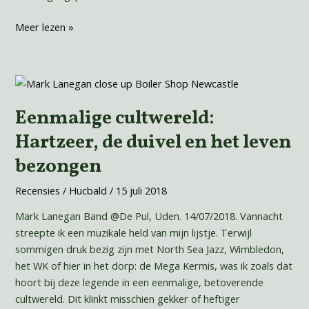
Meer lezen »
Eenmalige
cultwereld:
Eenmalige cultwereld:
Hartzeer,
de
Hartzeer, de duivel en het leven
duivel
bezongen
en
het
Recensies
/
Hucbald
/
15 juli 2018
leven
bezongen
Mark Lanegan Band @De Pul, Uden. 14/07/2018. Vannacht
streepte ik een muzikale held van mijn lijstje. Terwijl
sommigen druk bezig zijn met North Sea Jazz, Wimbledon,
het WK of hier in het dorp: de Mega Kermis, was ik zoals dat
hoort bij deze legende in een eenmalige, betoverende
cultwereld. Dit klinkt misschien gekker of heftiger