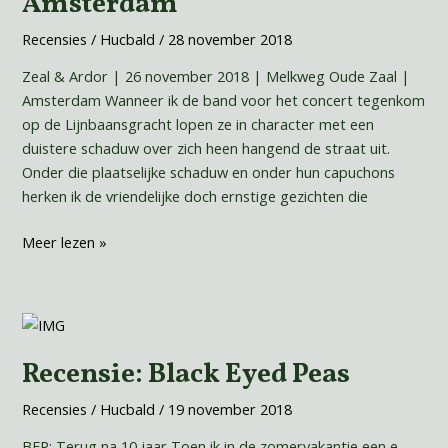
Amsterdam
Melkweg,
Amsterdam
Recensies
/
Hucbald
/
28 november 2018
Zeal & Ardor | 26 november 2018 | Melkweg Oude Zaal |
Amsterdam Wanneer ik de band voor het concert tegenkom
op de Lijnbaansgracht lopen ze in character met een
duistere schaduw over zich heen hangend de straat uit.
Onder die plaatselijke schaduw en onder hun capuchons
herken ik de vriendelijke doch ernstige gezichten die
Meer lezen »
Recensie:
Black
Recensie: Black Eyed Peas
Eyed
Peas
Recensies
/
Hucbald
/
19 november 2018
BEP: Terug na 10 jaar Toen ik in de zomervakantie een e-