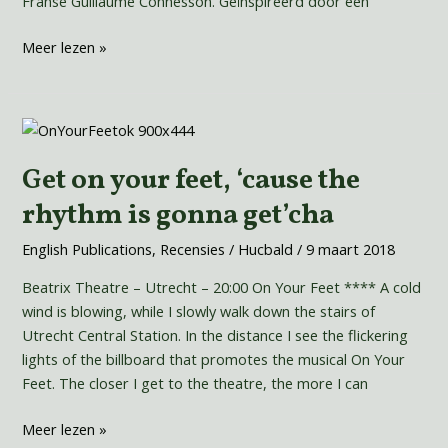
Franse Guillaume Connesson. Geïnspireerd door een
Meer lezen »
Get
on
Get on your feet, ‘cause the
your
feet,
rhythm is gonna get’cha
‘cause
the
English Publications
,
Recensies
/
Hucbald
/
9 maart 2018
rhythm
Beatrix Theatre – Utrecht – 20:00 On Your Feet **** A cold
is
wind is blowing, while I slowly walk down the stairs of
gonna
Utrecht Central Station. In the distance I see the flickering
get’cha
lights of the billboard that promotes the musical On Your
Feet. The closer I get to the theatre, the more I can
Meer lezen »