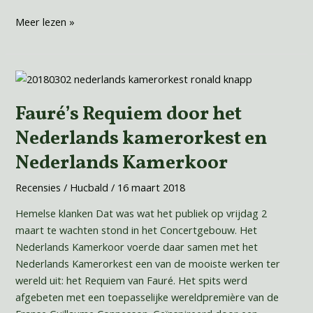
Meer lezen »
Fauré’s
Requiem
Fauré’s Requiem door het
door
het
Nederlands kamerorkest en
Nederlands
Nederlands Kamerkoor
kamerorkest
en
Recensies
/
Hucbald
/
16 maart 2018
Nederlands
Kamerkoor
Hemelse klanken Dat was wat het publiek op vrijdag 2
maart te wachten stond in het Concertgebouw. Het
Nederlands Kamerkoor voerde daar samen met het
Nederlands Kamerorkest een van de mooiste werken ter
wereld uit: het Requiem van Fauré. Het spits werd
afgebeten met een toepasselijke wereldpremière van de