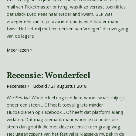
mail van Ticketmaster ontving, was ik zo verrast toen ik las
dat Black Eyed Peas naar Nederland kwam. BEP was
vroeger één van mijn favoriete bands en ik had er maar
twee! Het liet mij meteen denken aan ‘vroeger’: de overgang
van de lagere
Meer lezen »
Recensie: Wonderfeel
Recensie:
Wonderfeel
Recensies
/
Hucbald
/
21 augustus 2018
Wie Festival Wonderfeel nog niet kent woont waarschijnlijk
onder een steen… Of heeft toevallig iets minder
Hucbaldianen op Facebook… Of heeft dat platform allang
verlaten. Dat mag allemaal, maar woon je nu onder die
steen dan gooi ik die met deze recensie toch graag weg.
Het uitgangspunt van het festival is: klassieke muziek in de