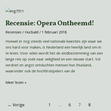
Recensie:
Opera
Recensie: Opera Ontheemd!
Ontheemd!
Recensies
/
Hucbald
/
1 februari 2018
Hoewel er nog steeds veel nationale kwesties zijn waar we
ons hard voor maken, is Nederland een heerlijk land om in
te leven. Voor velen wordt het de eindbestemming van een
lange reis op zoek naar veiligheid en een nieuwe start. Vol
verdriet en angst ontvluchten mensen hun thuisland,
waaronder ook de hoofdrolspelers van de
Meer lezen »
←
Vorige
1
…
6
7
8