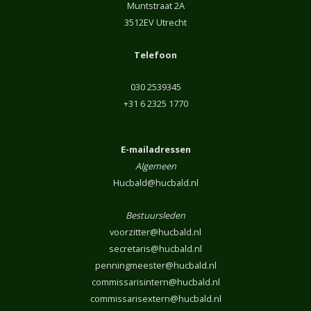
Muntstraat 2A
3512EV Utrecht
Telefoon
030 2539345
+31 6 2325 1770
E-mailadressen
Algemeen
Hucbald@hucbald.nl
Bestuursleden
voorzitter@hucbald.nl
secretaris@hucbald.nl
penningmeester@hucbald.nl
commissarisintern@hucbald.nl
commissarisextern@hucbald.nl