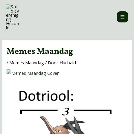
Ga
MAI
naar
ME
de
inhoud
Bericht
navigatie
Memes Maandag
/
Memes Maandag
/ Door
Hucbald