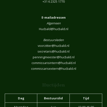
+31 6 2325 1770
E-mailadressen
Algemeen
Hucbald@hucbald.nl
Bestuursleden
voorzitter@hucbald.nl
secretaris@hucbald.nl
penningmeester@hucbald.nl
commissarisintern@hucbald.nl
commissarisextern@hucbald.nl
Huctijden
Dag
Bestuurslid
Tijd
Maandag
Luc
13.00-15.00