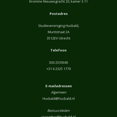
Kromme Nieuwegracht 20, kamer 3.11
Postadres
Studievereniging Hucbald,
Muntstraat 2A
3512EV Utrecht
Telefoon
030 2539345
+31 6 2325 1770
E-mailadressen
Algemeen
Hucbald@hucbald.nl
Bestuursleden
voorzitter@hucbald.nl