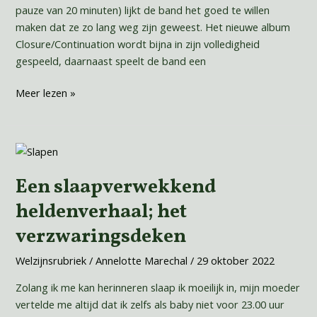
pauze van 20 minuten) lijkt de band het goed te willen
maken dat ze zo lang weg zijn geweest. Het nieuwe album
Closure/Continuation wordt bijna in zijn volledigheid
gespeeld, daarnaast speelt de band een
Meer lezen »
Een
slaapverwekkend
Een slaapverwekkend
heldenverhaal;
het
heldenverhaal; het
verzwaringsdeken
verzwaringsdeken
Welzijnsrubriek
/
Annelotte Marechal
/
29 oktober 2022
Zolang ik me kan herinneren slaap ik moeilijk in, mijn moeder
vertelde me altijd dat ik zelfs als baby niet voor 23.00 uur