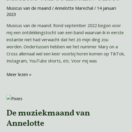
maand:
Musicus van de maand
/
Annelotte Marechal
/
14 januari
Ghost
2023
Musicus van de maand: Rond september 2022 begon voor
mij een ontdekkingstocht van een band waarvan ik in eerste
instantie niet had verwacht dat het zó mijn ding zou
worden. Ondertussen hebben we het nummer Mary on a
Cross allemaal wel een keer voorbij horen komen op TikTok,
Instagram, YouTube shorts, etc. Voor mij was
Meer lezen »
De
muziekmaand
De muziekmaand van
van
Annelotte
Annelotte