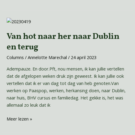
Van
hot
Van hot naar her naar Dublin
naar
her
en terug
naar
Dublin
Columns
/
Annelotte Marechal
/
24 april 2023
en
Adempauze. En door.Pft, nou mensen, ik kan jullie vertellen
terug
dat de afgelopen weken druk zijn geweest. Ik kan jullie ook
vertellen dat ik er van dag tot dag van heb genoten.Van
werken op Paaspop, werken, herkansing doen, naar Dublin,
naar huis, BHV cursus en familiedag. Het gekke is, het was
allemaal zo leuk dat ik
Meer lezen »