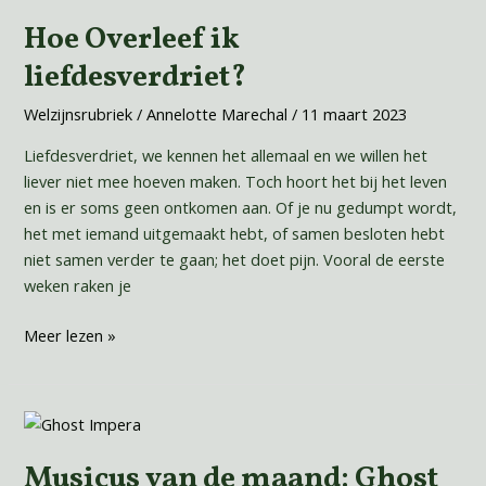
Overleef
Hoe Overleef ik
ik
liefdesverdriet?
liefdesverdriet?
Welzijnsrubriek
/
Annelotte Marechal
/
11 maart 2023
Liefdesverdriet, we kennen het allemaal en we willen het
liever niet mee hoeven maken. Toch hoort het bij het leven
en is er soms geen ontkomen aan. Of je nu gedumpt wordt,
het met iemand uitgemaakt hebt, of samen besloten hebt
niet samen verder te gaan; het doet pijn. Vooral de eerste
weken raken je
Meer lezen »
Musicus
van
Musicus van de maand: Ghost
de