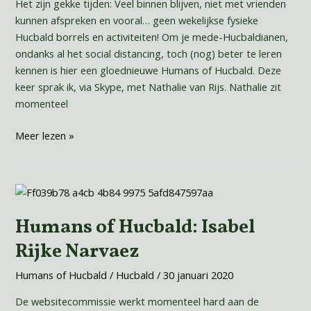
Het zijn gekke tijden: Veel binnen blijven, niet met vrienden
kunnen afspreken en vooral… geen wekelijkse fysieke
Hucbald borrels en activiteiten! Om je mede-Hucbaldianen,
ondanks al het social distancing, toch (nog) beter te leren
kennen is hier een gloednieuwe Humans of Hucbald. Deze
keer sprak ik, via Skype, met Nathalie van Rijs. Nathalie zit
momenteel
Meer lezen »
Humans
of
Humans of Hucbald: Isabel
Hucbald:
Isabel
Rijke Narvaez
Rijke
Narvaez
Humans of Hucbald
/
Hucbald
/
30 januari 2020
De websitecommissie werkt momenteel hard aan de