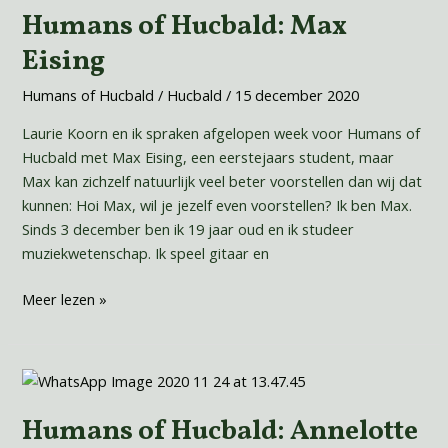
Humans of Hucbald: Max
Hucbald:
Max
Eising
Eising
Humans of Hucbald
/
Hucbald
/
15 december 2020
Laurie Koorn en ik spraken afgelopen week voor Humans of
Hucbald met Max Eising, een eerstejaars student, maar
Max kan zichzelf natuurlijk veel beter voorstellen dan wij dat
kunnen: Hoi Max, wil je jezelf even voorstellen? Ik ben Max.
Sinds 3 december ben ik 19 jaar oud en ik studeer
muziekwetenschap. Ik speel gitaar en
Meer lezen »
Humans
of
Humans of Hucbald: Annelotte
Hucbald: