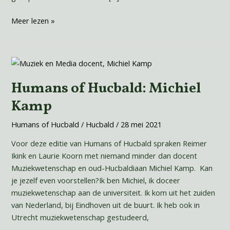
Meer lezen »
Humans
of
Humans of Hucbald: Michiel
Hucbald:
Michiel
Kamp
Kamp
Humans of Hucbald
/
Hucbald
/
28 mei 2021
Voor deze editie van Humans of Hucbald spraken Reimer
Ikink en Laurie Koorn met niemand minder dan docent
Muziekwetenschap en oud-Hucbaldiaan Michiel Kamp. Kan
je jezelf even voorstellen?Ik ben Michiel, ik doceer
muziekwetenschap aan de universiteit. Ik kom uit het zuiden
van Nederland, bij Eindhoven uit de buurt. Ik heb ook in
Utrecht muziekwetenschap gestudeerd,