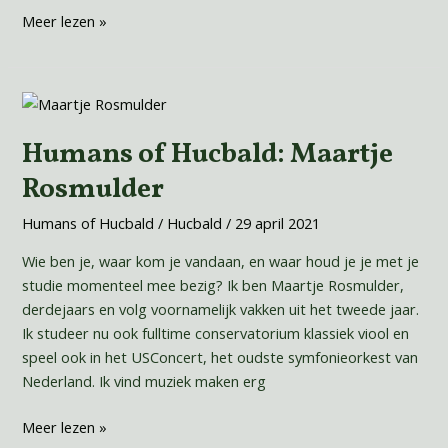
Meer lezen »
Humans
of
Humans of Hucbald: Maartje
Hucbald:
Maartje
Rosmulder
Rosmulder
Humans of Hucbald
/
Hucbald
/
29 april 2021
Wie ben je, waar kom je vandaan, en waar houd je je met je
studie momenteel mee bezig? Ik ben Maartje Rosmulder,
derdejaars en volg voornamelijk vakken uit het tweede jaar.
Ik studeer nu ook fulltime conservatorium klassiek viool en
speel ook in het USConcert, het oudste symfonieorkest van
Nederland. Ik vind muziek maken erg
Meer lezen »