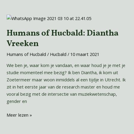
Humans
of
Humans of Hucbald: Diantha
Hucbald:
Diantha
Vreeken
Vreeken
Humans of Hucbald
/
Hucbald
/
10 maart 2021
Wie ben je, waar kom je vandaan, en waar houd je je met je
studie momenteel mee bezig? Ik ben Diantha, ik kom uit
Zoetermeer maar woon inmiddels al een tijdje in Utrecht. Ik
zit in het eerste jaar van de research master en houd me
vooral bezig met de intersectie van muziekwetenschap,
gender en
Meer lezen »