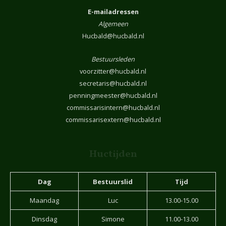
E-mailadressen
Algemeen
Hucbald@hucbald.nl
Bestuursleden
voorzitter@hucbald.nl
secretaris@hucbald.nl
penningmeester@hucbald.nl
commissarisintern@hucbald.nl
commissarisextern@hucbald.nl
Huctijden
Dag
Bestuurslid
Tijd
Maandag
Luc
13.00-15.00
Dinsdag
Simone
11.00-13.00