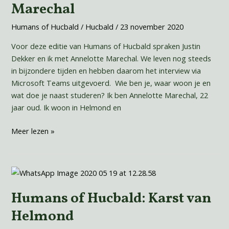
Annelotte
Marechal
Marechal
Humans of Hucbald
/
Hucbald
/
23 november 2020
Voor deze editie van Humans of Hucbald spraken Justin
Dekker en ik met Annelotte Marechal. We leven nog steeds
in bijzondere tijden en hebben daarom het interview via
Microsoft Teams uitgevoerd. Wie ben je, waar woon je en
wat doe je naast studeren? Ik ben Annelotte Marechal, 22
jaar oud. Ik woon in Helmond en
Meer lezen »
Humans
of
Humans of Hucbald: Karst van
Hucbald:
Karst
Helmond
van