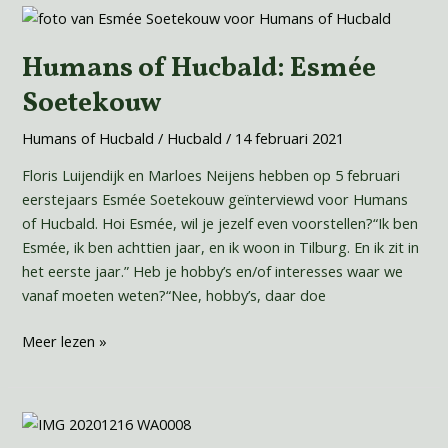
Humans
of
Humans of Hucbald: Esmée
Hucbald:
Esmée
Soetekouw
Soetekouw
Humans of Hucbald
/
Hucbald
/
14 februari 2021
Floris Luijendijk en Marloes Neijens hebben op 5 februari
eerstejaars Esmée Soetekouw geïnterviewd voor Humans
of Hucbald. Hoi Esmée, wil je jezelf even voorstellen?“Ik ben
Esmée, ik ben achttien jaar, en ik woon in Tilburg. En ik zit in
het eerste jaar.” Heb je hobby’s en/of interesses waar we
vanaf moeten weten?“Nee, hobby’s, daar doe
Meer lezen »
Humans
of