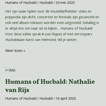
Helmond
Humans of Hucbald
/
Hucbald
/
24 mei 2020
Het zijn saaie tijden voor de muziekliefhebber: clubs en
poppodia zijn dicht; concerten en festivals zijn gecanceld en
ook veel album releases worden even uitgesteld. Gelukkig is
er altijd iets om naar uit te kijken… Humans of Hucbald!
Voor deze editie sprak ik (via Skype) af met eerstejaars
Hucbaldiaan Karst van Helmond. Wil je weten
Meer lezen »
Humans
of
Humans of Hucbald: Nathalie
Hucbald:
Nathalie
van Rijs
van
Rijs
Humans of Hucbald
/
Hucbald
/
16 april 2020